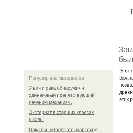
Заг
был
Этот 
франц
Популярные материалы
позво
У вич и рака обнаружили
древн
одинаковый препятствующий
этих 
лечению механизм.
Экстернат в старших классах
школы
Пока вы читаете это, марсоход