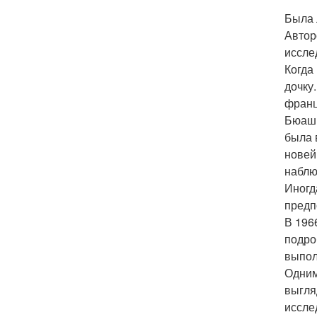
Была 
Автор
иссле
Когда
дочку
франц
Бюаш 
была 
новей
наблю
Иногд
предп
В 196
подро
выпол
Одним
выгля
иссле