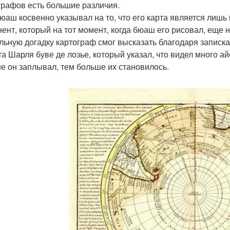
графов есть большие различия.
юаш косвенно указывал на то, что его карта является лишь
нент, который на тот момент, когда бюаш его рисовал, еще 
льную догадку картограф смог высказать благодаря записк
та Шарля буве де лозье, который указал, что видел много а
е он заплывал, тем больше их становилось.