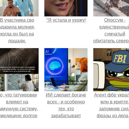
В участника сво
"Я устала и ухожу!
Опоссум -
ударила молния,
единственны
когда он был на
сумчатый
лошади.
обитатель севе
америки.
о, что татуировки
ИИ сделает богаче
Агент фбр украл
влияют на
всех - и особенно
млн в крипте
ммунную систему,
тех, кто
запомнив сид 
 медицине долгое
зарабатывает
фразы из дела,
время
меньше всего.
советовался 