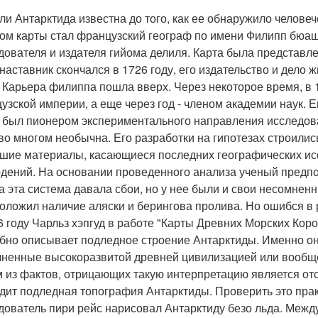
ли Антарктида известна до того, как ее обнаружило человеч
ом карты стал французский географ по имени Филипп бюаш,
дователя и издателя гийома делиля. Карта была представле
 наставник скончался в 1726 году, его издательство и дело
. Карьера филиппа пошла вверх. Через некоторое время, в 
узской империи, а еще через год - членом академии наук. Е
был пионером экспериментального направления исследован
во многом необычна. Его разработки на гипотезах строили
шие материалы, касающиеся последних географических исс
дений. На основании проведенного анализа ученый предпол
а эта система давала сбои, но у нее были и свои несомне
оложил наличие аляски и берингова пролива. Но ошибся в 
6 году Чарльз хэпгуд в работе "Карты Древних Морских Коро
бно описывает подледное строение Антарктиды. Именно он 
ненные высокоразвитой древней цивилизацией или вообщ
 из фактов, отрицающих такую интерпретацию является отсу
дит подледная топография Антарктиды. Проверить это прак
дователь пири рейс нарисовал Антарктиду безо льда. Межд