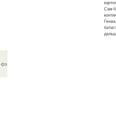
карто
Сам б
конти
Гениа
батис
дальш
⇦