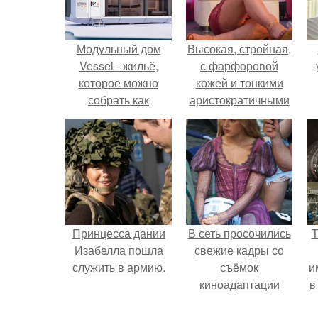
Модульный дом
Высокая, стройная,
Vessel - жильё,
с фарфоровой
которое можно
кожей и тонкими
собрать как
аристократичными
конструктор.
чертами, эль
выглядит так, будто
сошла с полотна
художника.
Принцесса дании
В сеть просочились
Т
Изабелла пошла
свежие кадры со
служить в армию.
съёмок
и
киноадаптации
в
"Рапунцель", и всё