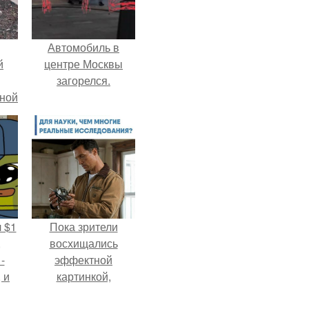
Автомобиль в
й
центре Москвы
загорелся.
рной
 $1
Пока зрители
,
восхищались
-
эффектной
 и
картинкой,
с
создатели фильма