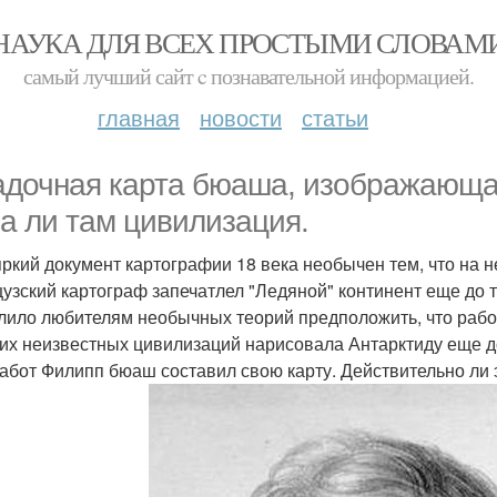
НАУКА ДЛЯ ВСЕХ ПРОСТЫМИ СЛОВАМ
самый лучший сайт c познавательной информацией.
главная
новости
статьи
адочная карта бюаша, изображающая
а ли там цивилизация.
яркий документ картографии 18 века необычен тем, что на н
узский картограф запечатлел "Ледяной" континент еще до т
лило любителям необычных теорий предположить, что работа
их неизвестных цивилизаций нарисовала Антарктиду еще до 
работ Филипп бюаш составил свою карту. Действительно ли 