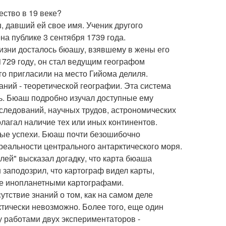
ество в 19 веке?
 давший ей свое имя. Ученик другого
на публике 3 сентября 1739 года.
 жизни досталось бюашу, взявшему в жены его
1729 году, он стал ведущим географом
го пригласили на место Гийома делиля.
ий - теоретической географии. Эта система
сь. Бюаш подробно изучал доступные ему
ледований, научных трудов, астрономических
агал наличие тех или иных континентов.
нные успехи. Бюаш почти безошибочно
реальности центрального антарктического моря.
лей" высказал догадку, что карта бюаша
заподозрил, что картограф видел карты,
е инопланетными картографами.
тствие знаний о том, как на самом деле
тически невозможно. Более того, еще один
у работами двух экспериментаторов -