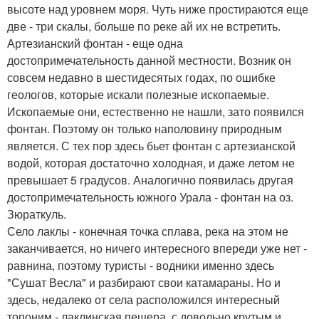
высоте над уровнем моря. Чуть ниже простираются еще
две - три скалы, больше по реке ай их не встретить.
Артезианский фонтан - еще одна
достопримечательность данной местности. Возник он
совсем недавно в шестидесятых годах, по ошибке
геологов, которые искали полезные ископаемые.
Ископаемые они, естественно не нашли, зато появился
фонтан. Поэтому он только наполовину природным
является. С тех пор здесь бьет фонтан с артезианской
водой, которая достаточно холодная, и даже летом не
превышает 5 градусов. Аналогично появилась другая
достопримечательность южного Урала - фонтан на оз.
Зюраткуль.
Село лаклы - конечная точка сплава, река на этом не
заканчивается, но ничего интересного впереди уже нет -
равнина, поэтому туристы - водники именно здесь
"Сушат Весла" и разбирают свои катамараны. Но и
здесь, недалеко от села расположился интересный
топоним - лаклинская пещера, с довольно крутым и