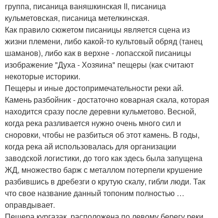
группа, писаница ваняшкинская II, писаница
кульметовская, писаница метелкинская.
Как правило сюжетом писаницы является сцена из
жизни племени, либо какой-то культовый обряд (танец
шаманов), либо как в верхне - лопасской писаницы
изображение "Духа - Хозяина" пещеры (как считают
некоторые историки.
Пещеры и иные достопримечательности реки ай.
Камень разбойник - достаточно коварная скала, которая
находится сразу после деревни кульметово. Весной,
когда река разливается нужно очень много сил и
сноровки, чтобы не разбиться об этот камень. В годы,
когда река ай использовалась для организации
заводской логистики, до того как здесь была запущена
ЖД, множество барж с металлом потерпели крушение
разбившись в дребезги о крутую скалу, гибли люди. Так
что свое название данный топоним полностью …
оправдывает.
Пещера кургазак, расположена по левому берегу реки