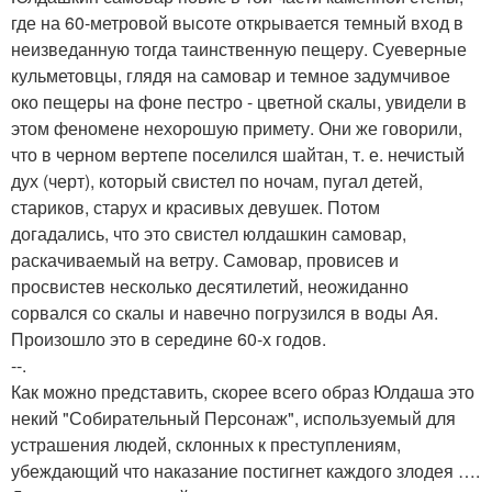
где на 60-метровой высоте открывается темный вход в
неизведанную тогда таинственную пещеру. Суеверные
кульметовцы, глядя на самовар и темное задумчивое
око пещеры на фоне пестро - цветной скалы, увидели в
этом феномене нехорошую примету. Они же говорили,
что в черном вертепе поселился шайтан, т. е. нечистый
дух (черт), который свистел по ночам, пугал детей,
стариков, старух и красивых девушек. Потом
догадались, что это свистел юлдашкин самовар,
раскачиваемый на ветру. Самовар, провисев и
просвистев несколько десятилетий, неожиданно
сорвался со скалы и навечно погрузился в воды Ая.
Произошло это в середине 60-х годов.
--.
Как можно представить, скорее всего образ Юлдаша это
некий "Собирательный Персонаж", используемый для
устрашения людей, склонных к преступлениям,
убеждающий что наказание постигнет каждого злодея ….