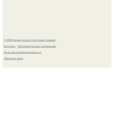
Пока зрители восхищались эффектной картинкой,
создатели фильма фактически построили одну из самых
точных визуальных моделей чёрной дыры.
© 2026 Наука для всех простыми словами
Контакты
Пользовательское соглашение
Политика конфидециальности
Обратная связь