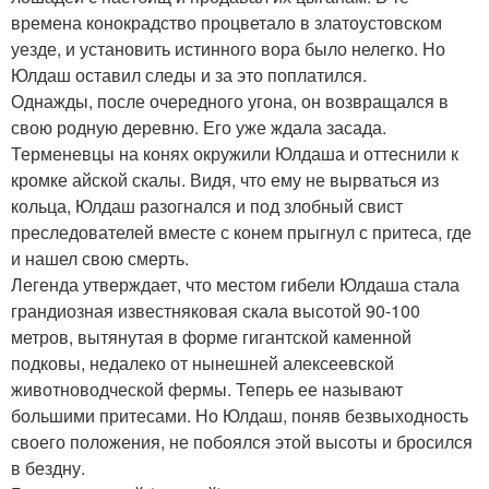
времена конокрадство процветало в златоустовском
уезде, и установить истинного вора было нелегко. Но
Юлдаш оставил следы и за это поплатился.
Однажды, после очередного угона, он возвращался в
свою родную деревню. Его уже ждала засада.
Терменевцы на конях окружили Юлдаша и оттеснили к
кромке айской скалы. Видя, что ему не вырваться из
кольца, Юлдаш разогнался и под злобный свист
преследователей вместе с конем прыгнул с притеса, где
и нашел свою смерть.
Легенда утверждает, что местом гибели Юлдаша стала
грандиозная известняковая скала высотой 90-100
метров, вытянутая в форме гигантской каменной
подковы, недалеко от нынешней алексеевской
животноводческой фермы. Теперь ее называют
большими притесами. Но Юлдаш, поняв безвыходность
своего положения, не побоялся этой высоты и бросился
в бездну.