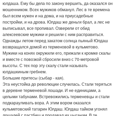
юлдаша. Ему бы дела по закону вершить, да оказался он
мошенником. Всех мужиков обманул. Лес в те времена
был всем нужен и на дома, и на приусадебные
постройки, и на дрова. Юлдаш же деньги брал, а лес не
выписывал, все пропивал. Озверели от обид
алексеевские мужики и решили с ним расправиться.
Однажды летом перед закатом солнца пьяный Юлдаш
возвращался домой из терменовой в кульметово.
Мужики на конях окружили его, прижали к кромке скалы
и вместе с повозкой сбросили вниз с 70-метровой
высоты. С тех пор эту скалу стали называть
юлдашкиным гребнем.
Большие притесы (сыбар - кая).
Эта неустойка до революции случилась. Стали теряться
в деревне терменевой лошади. И не единицами, а
целыми табунами. Встревожились терменевцы и стали
подкарауливать вора. А этим вором оказался
кульметовский татарин Юлдаш. Юлдаш тайком угонял
лошадей с пастбищ и продавал их цыганам. В те