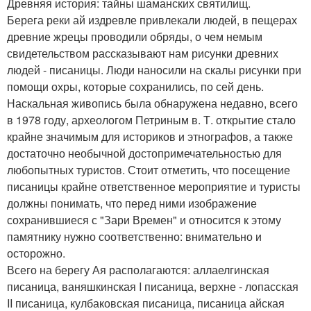
Древняя история: тайны шаманских святилищ.
Берега реки ай издревле привлекали людей, в пещерах
древние жрецы проводили обряды, о чем немым
свидетельством рассказывают нам рисунки древних
людей - писаницы. Люди наносили на скалы рисунки при
помощи охры, которые сохранились, по сей день.
Наскальная живопись была обнаружена недавно, всего
в 1978 году, археологом Петриным в. Т. открытие стало
крайне значимым для историков и этнографов, а также
достаточно необычной достопримечательностью для
любопытных туристов. Стоит отметить, что посещение
писаницы крайне ответственное мероприятие и туристы
должны понимать, что перед ними изображение
сохранившиеся с "Зари Времен" и относится к этому
памятнику нужно соответственно: внимательно и
осторожно.
Всего на берегу Ая располагаются: аллаелгинская
писаница, ваняшкинская I писаница, верхне - лопасская
II писаница, кулбаковская писаница, писаница айская