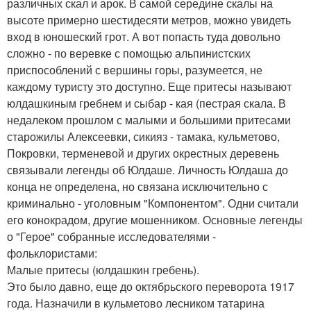
различных скал и арок. В самой середине скалы на
высоте примерно шестидесяти метров, можно увидеть
вход в юношеский грот. А вот попасть туда довольно
сложно - по веревке с помощью альпинистских
приспособлений с вершины горы, разумеется, не
каждому туристу это доступно. Еще притесы называют
юлдашкиным гребнем и сыбар - кая (пестрая скала. В
недалеком прошлом с малыми и большими притесами
старожилы Алексеевки, сикияз - тамака, кульметово,
Покровки, терменевой и других окрестных деревень
связывали легенды об Юлдаше. Личность Юлдаша до
конца не определена, но связана исключительно с
криминально - уголовным "Компонентом". Одни считали
его конокрадом, другие мошенником. Основные легенды
о "Герое" собранные исследователями -
фольклористами:
Малые притесы (юлдашкин гребень).
Это было давно, еще до октябрьского переворота 1917
года. Назначили в кульметово лесником татарина