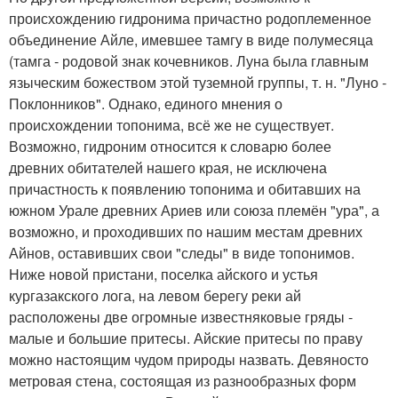
происхождению гидронима причастно родоплеменное
объединение Айле, имевшее тамгу в виде полумесяца
(тамга - родовой знак кочевников. Луна была главным
языческим божеством этой туземной группы, т. н. "Луно -
Поклонников". Однако, единого мнения о
происхождении топонима, всё же не существует.
Возможно, гидроним относится к словарю более
древних обитателей нашего края, не исключена
причастность к появлению топонима и обитавших на
южном Урале древних Ариев или союза племён "ура", а
возможно, и проходивших по нашим местам древних
Айнов, оставивших свои "следы" в виде топонимов.
Ниже новой пристани, поселка айского и устья
кургазакского лога, на левом берегу реки ай
расположены две огромные известняковые гряды -
малые и большие притесы. Айские притесы по праву
можно настоящим чудом природы назвать. Девяносто
метровая стена, состоящая из разнообразных форм