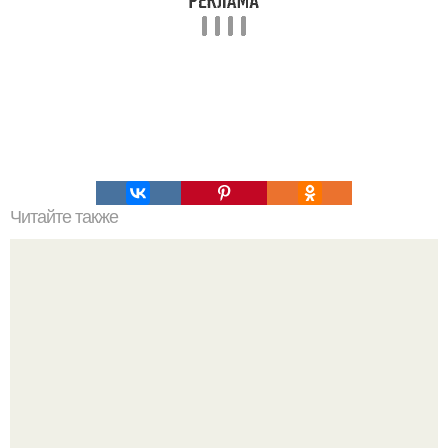
Читайте также
"Кругосветка" одиссея? Где десять лет путешествовали
одиссей и его спутники?