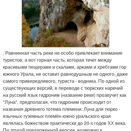
. Равнинная часть реки не особо привлекает внимание
туристов, а вот горная часть, которая течет между
красивыми пещерами и скалами, арками и хребтами гор
южного Урала, не оставит равнодушным не одного, даже
самого привередливого, туриста - водника. По одной из
существующих версий, в переводе с тюркских наречий
на русский язык гидроним (название реки) прозвучит как
"Луна", предполагая, что гидроним происходит от
названия древнего тотема племени. Луна для тюрко -
язычных туземных племён южно уральского края
являлась божеством практически до 20-х годов ХХ века.
По другой предложенной версии, возможно к