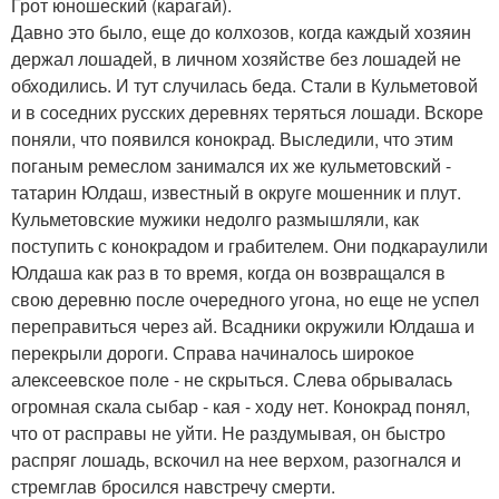
Грот юношеский (карагай).
Давно это было, еще до колхозов, когда каждый хозяин
держал лошадей, в личном хозяйстве без лошадей не
обходились. И тут случилась беда. Стали в Кульметовой
и в соседних русских деревнях теряться лошади. Вскоре
поняли, что появился конокрад. Выследили, что этим
поганым ремеслом занимался их же кульметовский -
татарин Юлдаш, известный в округе мошенник и плут.
Кульметовские мужики недолго размышляли, как
поступить с конокрадом и грабителем. Они подкараулили
Юлдаша как раз в то время, когда он возвращался в
свою деревню после очередного угона, но еще не успел
переправиться через ай. Всадники окружили Юлдаша и
перекрыли дороги. Справа начиналось широкое
алексеевское поле - не скрыться. Слева обрывалась
огромная скала сыбар - кая - ходу нет. Конокрад понял,
что от расправы не уйти. Не раздумывая, он быстро
распряг лошадь, вскочил на нее верхом, разогнался и
стремглав бросился навстречу смерти.