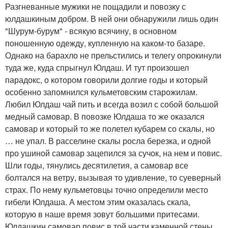
Разгневанные мужики не пощадили и повозку с
юлдашкиным добром. В ней они обнаружили лишь один
"Шурум-бурум" - всякую всячину, в основном
поношенную одежду, купленную на каком-то базаре.
Однако на барахло не прельстились и телегу опрокинули
туда же, куда спрыгнул Юлдаш. И тут произошел
парадокс, о котором говорили долгие годы и который
особенно запомнился кульметовским старожилам.
Любил Юлдаш чай пить и всегда возил с собой большой
медный самовар. В повозке Юлдаша то же оказался
самовар и который то же полетел кубарем со скалы, но
… не упал. В расселине скалы росла березка, и одной
про ушиной самовар зацепился за сучок, на нем и повис.
Шли годы, тянулись десятилетия, а самовар все
болтался на ветру, вызывая то удивление, то суеверный
страх. По нему кульметовцы точно определили место
гибели Юлдаша. А местом этим оказалась скала,
которую в наше время зовут большими притесами.
Юлдашкин самовар повис в той части каменной стены,