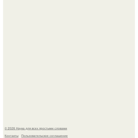
То, что татуировки влияют на иммунную систему, в
медицине долгое время рассматривалось лишь как
гипотеза.
Пока зрители восхищались эффектной картинкой,
создатели фильма фактически построили одну из самых
точных визуальных моделей чёрной дыры.
© 2026 Наука для всех простыми словами
Контакты
Пользовательское соглашение