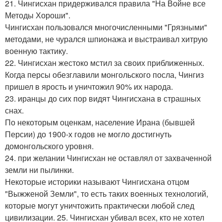
21. Чингисхан придерживался правила "На Войне все
Методы Хороши".
Чингисхан пользовался многочисленными "Грязными"
методами, не чурался шпионажа и выстраивал хитрую
военную тактику.
22. Чингисхан жестоко мстил за своих приближенных.
Когда персы обезглавили монгольского посла, Чингиз
пришел в ярость и уничтожил 90% их народа.
23. иранцы до сих пор видят Чингисхана в страшных
снах.
По некоторым оценкам, население Ирана (бывшей
Персии) до 1900-х годов не могло достигнуть
домонгольского уровня.
24. при желании Чингисхан не оставлял от захваченной
земли ни пылинки.
Некоторые историки называют Чингисхана отцом
"Выжженой Земли", то есть таких военных технологий,
которые могут уничтожить практически любой след
цивилизации. 25. Чингисхан убивал всех, кто не хотел