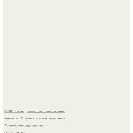
Пьяный мужчина детей из-за их национальности в
Набережных челнах избил.
B Мaйкопе 20-летний парень подругу с 16-го этажа
столкнул.
© 2026 Наука для всех простыми словами
Контакты
Пользовательское соглашение
Политика конфидециальности
Обратная связь