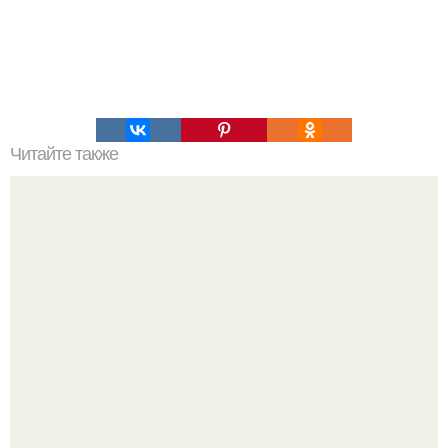
Читайте также
Наука Что это простыми словами. Что такое
антиматерия?