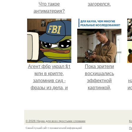
Что такое
загорелся.
антиматерия?
"
п
Агент фбр украл $1
Пока зрители
млн в крипте,
восхищались
запомнив сид -
эффектной
н
фразы из дела, и
картинкой,
и
советовался с
создатели фильма
Chatgpt, как их
фактически
потратить.
построили одну из
б
самых точных
© 2026 Наука для всех простыми словами
К
визуальных
ч
П
Самый лучший сайт c познавательной информацией.
моделей чёрной