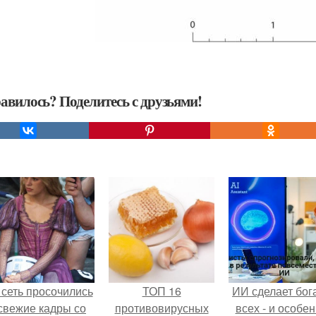
авилось? Поделитесь с друзьями!
 сеть просочились
ТОП 16
ИИ сделает бог
свежие кадры со
противовирусных
всех - и особе