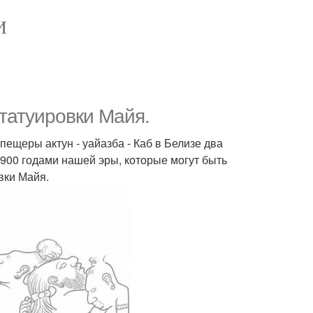
И
татуировки Майя.
ещеры актун - уайазба - Каб в Белизе два
900 годами нашей эры, которые могут быть
вки Майя.