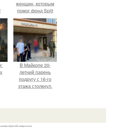
женщин, которым
т
помог фонд Spijt
.
van Tattoo,
основанный в
Роттердаме.
и:
B Мaйкопе 20-
х
летний парень
подругу с 16-го
этажа столкнул.
казании обратной гиперссылки.