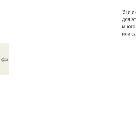
Эти и
для э
много
или с
⇦