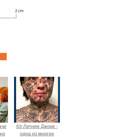
аче
53-Летняя Джоке -
нно
одна из многих