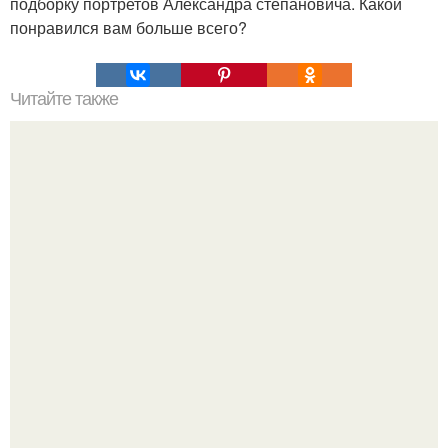
подборку портретов Александра степановича. Какой
понравился вам больше всего?
Читайте также
Обломки бпла oбнаружили у гимназии номер 28 в
Костроме, на них может находиться взрывчатое
вещество - власти.