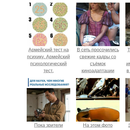
Армейский тест на
В сеть просочились
Т
психику. Армейский
свежие кадры со
психологический
съёмок
и
тест.
киноадаптации
в
"Рапунцель", и всё
внимание
моментально
л
оказалось
приковано к Тиган
крофт.
Пока зрители
На этом фото