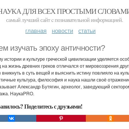
НАУКА ДЛЯ ВСЕХ ПРОСТЫМИ СЛОВАМ
самый лучший сайт c познавательной информацией.
главная
новости
статьи
ем изучать эпоху античности?
у истории и культуре греческой цивилизации уделяется ос
д на жизнь древних греков отличался от мировоззрения дру
в вникнуть в суть вещей и выяснить истину повлияло на кул
нтичные культура, философия и наука нашли своё отражен
азывает Александр Бутягин, археолог, заведующий секторо
ажа. НаукаPRO.
авилось? Поделитесь с друзьями!