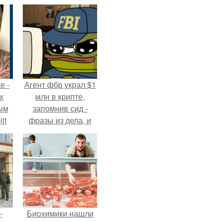
е -
Агент фбр украл $1
х
млн в крипте,
ым
запомнив сид -
jt
фразы из дела, и
советовался с
в
Chatgpt, как их
потратить.
-
Биохимики нашли