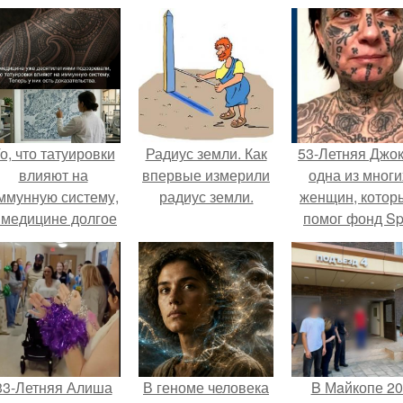
о, что татуировки
Радиус земли. Как
53-Летняя Джок
влияют на
впервые измерили
одна из многи
ммунную систему,
радиус земли.
женщин, котор
 медицине долгое
помог фонд Spi
время
van Tattoo,
рассматривалось
основанный 
ишь как гипотеза.
Роттердаме.
33-Летняя Алиша
В геноме человека
B Мaйкопе 20