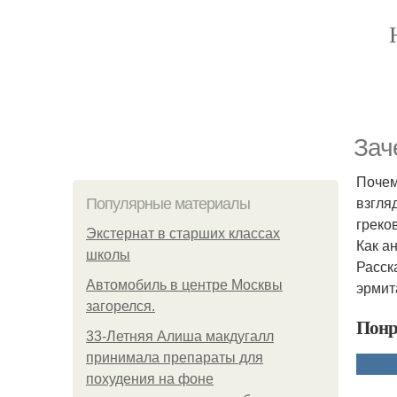
Зач
Почем
взгля
Популярные материалы
греко
Экстернат в старших классах
Как а
школы
Расск
Автомобиль в центре Москвы
эрмит
загорелся.
Понр
33-Летняя Алиша макдугалл
принимала препараты для
похудения на фоне