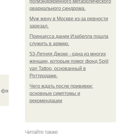
полиэндокринного метаболического
овариального синдрома.
Mуж жену в Москве из-за ревности
зарезал.
Принцесса дании Изабелла пошла
служить в армию.
53-Летняя Джоке - одна из многих
женщин, которым помог фонд Spijt
van Tattoo, основанный в
Роттердаме.
Чего ждать после прививки:
⇦
основные симптомы и
рекомендации
Читайте также