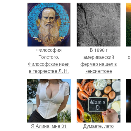
Философия
В 1898 г
Толстого.
американский
о
Философские идеи
фермер нашел в
в творчестве Л. Н.
кенсингтоне
Толстого.
каменную плиту с
руническими
надписями.
Я Алина, мне 31
Думаете, лето