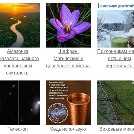
Амазонка
Шафран.
Поклонникам ма
казалась намного
Магические и
есть о чём
древнее чем
целебные свойства.
переживать.
считалось.
Телескоп
Медь используют
Вихревые микр