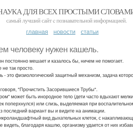
НАУКА ДЛЯ ВСЕХ ПРОСТЫМИ СЛОВАМ
самый лучший сайт c познавательной информацией.
главная
новости
статьи
ем человеку нужен кашель.
он постоянно мешает и казалось бы, ничем не помогает.
 не так просто.
ь - это физиологический защитный механизм, задача котор
 говоря, "Прочистить Засорившиеся Трубы".
ром" может быть инородное тело (дети часто вдыхают мелкие
ек поперхнулся) или слизь, выделяемая при воспалительно
аз последний вариант вы и видите на анимации.
икроландшафтный вид дыхательных клеток, с накапливающим
е видеть, благодаря кашлю, организму удается от них избав