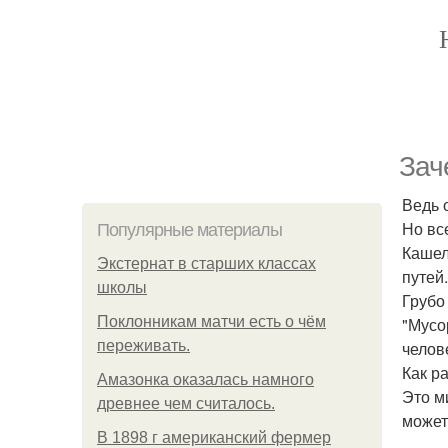
Зач
Ведь 
Но все
Популярные материалы
Кашел
Экстернат в старших классах
путей.
школы
Грубо
Поклонникам матчи есть о чём
"Мусо
переживать.
челов
Как р
Амазонка оказалась намного
Это м
древнее чем считалось.
может
В 1898 г американский фермер