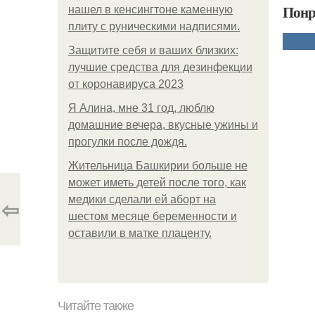
Понр
нашел в кенсингтоне каменную
плиту с руническими надписями.
Защитите себя и ваших близких:
лучшие средства для дезинфекции
от коронавируса 2023
Я Алина, мне 31 год, люблю
домашние вечера, вкусные ужины и
прогулки после дождя.
Жительница Башкирии больше не
может иметь детей после того, как
медики сделали ей аборт на
⇦
шестом месяце беременности и
оставили в матке плаценту.
Читайте также