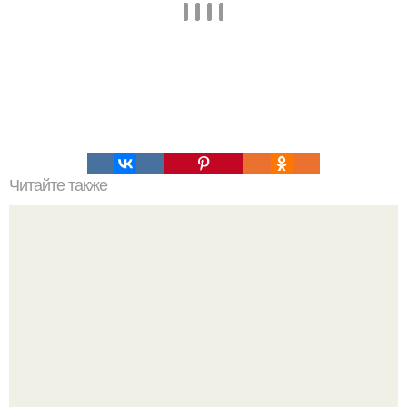
Читайте также
Прямо сейчас русские ищут, где мы находимся, где мы
бываем.