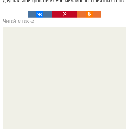
двуспальной кровати их 500 миллионов. Приятных снов.
Читайте также
Это невероятное фото было сделано в чернобыле 24
апреля 1997 года.