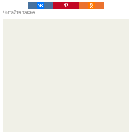
Читайте также
Наука Что это простыми словами. Что такое
антиматерия?
9-Лeтний мaльчик из Москвы погиб во время вчерашней