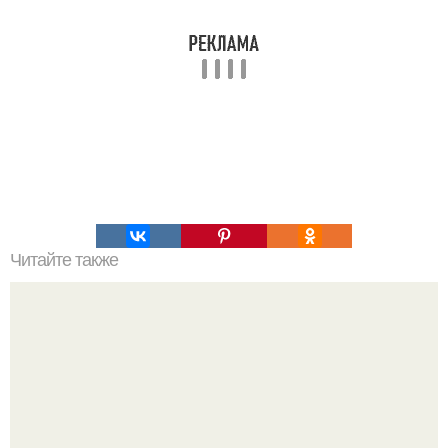
Читайте также
Город инков мачу пикчу был специально построен на