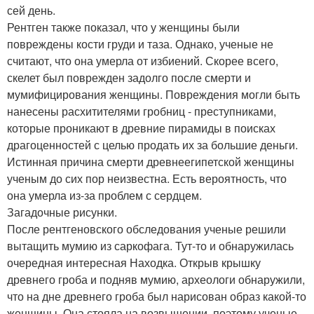
сей день.
Рентген также показал, что у женщины были
повреждены кости груди и таза. Однако, ученые не
считают, что она умерла от избиений. Скорее всего,
скелет был поврежден задолго после смерти и
мумифицирования женщины. Повреждения могли быть
нанесены расхитителями гробниц - преступниками,
которые проникают в древние пирамиды в поисках
драгоценностей с целью продать их за большие деньги.
Истинная причина смерти древнеегипетской женщины
ученым до сих пор неизвестна. Есть вероятность, что
она умерла из-за проблем с сердцем.
Загадочные рисунки.
После рентгеновского обследования ученые решили
вытащить мумию из саркофага. Тут-то и обнаружилась
очередная интересная Находка. Открыв крышку
древнего гроба и подняв мумию, археологи обнаружили,
что на дне древнего гроба был нарисован образ какой-то
женщины. Она стояла на возвышении, поэтому ученые