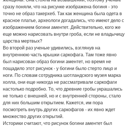
сразу поняли, что на рисунке изображена богиня - это
точно не образ такерхеб. Так как женщина была одета в
красное платье, археологи догадались, что имеют дело с
изображением богини аментет. Действительно, кого же
еще можно нарисовать внутри гроба, если не владычицу
царства мертвых?
Во второй раз ученые удивились, взглянув на
внутреннюю часть крышки саркофага. Там тоже явно
был нарисован образ богини аментет, но время не
пощадило этот рисунок - у богини было стерто лицо и
ноги. По словам сотрудника шотландского музея марка
холла, они еще никогда не рассматривали саркофаги
настолько подробно. То, что древние гробы украшались
не только с внешней, но и с внутренней стороны, стало
для них большим открытием. Кажется, им пора
посмотреть внутрь других саркофагов - их явно ждет
множество других открытий.
Историки считают, что рисунок богини аментет был