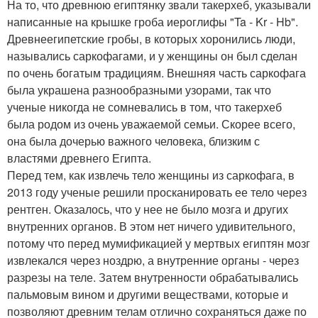
На то, что древнюю египтянку звали такерхеб, указывали
написанные на крышке гроба иероглифы "Ta - Kr - Hb".
Древнеегипетские гробы, в которых хоронились люди,
назывались саркофагами, и у женщины он был сделан
по очень богатым традициям. Внешняя часть саркофага
была украшена разнообразными узорами, так что
ученые никогда не сомневались в том, что такерхеб
была родом из очень уважаемой семьи. Скорее всего,
она была дочерью важного человека, близким с
властями древнего Египта.
Перед тем, как извлечь тело женщины из саркофага, в
2013 году ученые решили просканировать ее тело через
рентген. Оказалось, что у нее не было мозга и других
внутренних органов. В этом нет ничего удивительного,
потому что перед мумификацией у мертвых египтян мозг
извлекался через ноздрю, а внутренние органы - через
разрезы на теле. Затем внутренности обрабатывались
пальмовым вином и другими веществами, которые и
позволяют древним телам отлично сохраняться даже по