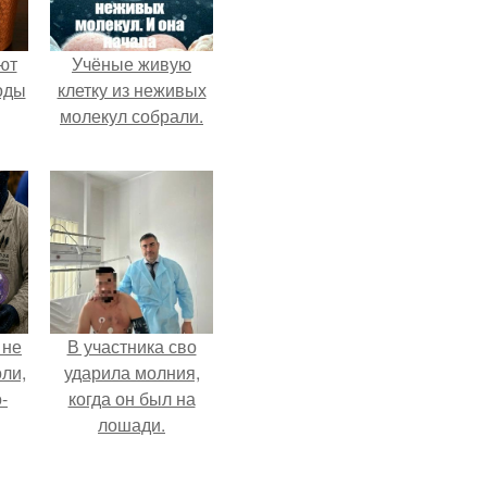
ют
Учёные живую
оды
клетку из неживых
молекул собрали.
 не
В участника сво
оли,
ударила молния,
-
когда он был на
лошади.