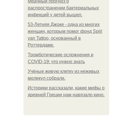
Мрачный прогноз о
распространении бактериальных
инфекций у детей вышел.
53-Летняя Джоке - одна из многих
женщин, которым помог фонд Spijt
van Tattoo, основанный в
Роттердаме.
Тромботические осложнения и
COVID-19: что нужно знать
Учёные живую клетку из неживых
молекул собрали.
Историки рассказали, какие мифы о
древней Греции нам навязало кино.