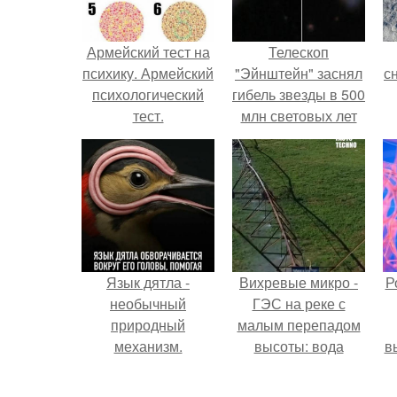
Армейский тест на
Телескоп
психику. Армейский
"Эйнштейн" заснял
с
психологический
гибель звезды в 500
тест.
млн световых лет
от земли.
о
Язык дятла -
Вихревые микро -
Р
необычный
ГЭС на реке с
природный
малым перепадом
механизм.
высоты: вода
в
закручивается в
с
бетонной камере и