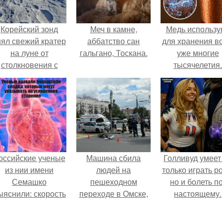
Корейский зонд
Меч в камне,
Медь использу
нял свежий кратер
аббатство сан
для хранения в
на луне от
гальгано, Тоскана.
уже многие
столкновения с
тысячелетия.
бломком Falcon 9.
оссийские ученые
Машина сбила
Голливуд умеет
из нии имени
людей на
только играть р
Семашко
пешеходном
но и болеть по
ыяснили: скорость
переходе в Омске,
настоящему.
тарения напрямую
пострадали 8
зависит от
человек.