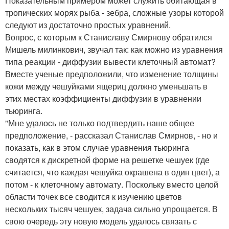
Показательным примером может служить обитающая в
тропических морях рыба - зебра, сложные узоры которой
следуют из достаточно простых уравнений.
Вопрос, с которым к Станиславу Смирнову обратился
Мишель милинкович, звучал так: как можно из уравнения
типа реакции - диффузии вывести клеточный автомат?
Вместе ученые предположили, что изменение толщины
кожи между чешуйками ящериц должно уменьшать в
этих местах коэффициенты диффузии в уравнении
тьюринга.
"Мне удалось не только подтвердить наше общее
предположение, - рассказал Станислав Смирнов, - но и
показать, как в этом случае уравнения тьюринга
сводятся к дискретной форме на решетке чешуек (где
считается, что каждая чешуйка окрашена в один цвет), а
потом - к клеточному автомату. Поскольку вместо целой
области точек все сводится к изучению цветов
нескольких тысяч чешуек, задача сильно упрощается. В
свою очередь эту новую модель удалось связать с