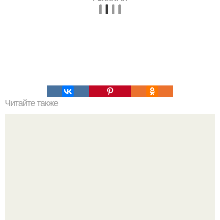
Читайте также
Пальцы гнутся в обратную сторону. Почему некоторые
люди умеют выгибать палец в обратную сторону?