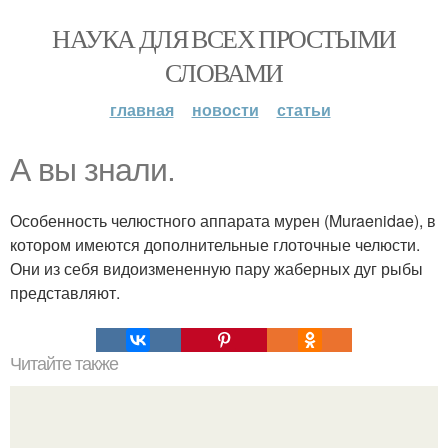
НАУКА ДЛЯ ВСЕХ ПРОСТЫМИ
СЛОВАМИ
главная
новости
статьи
А вы знали.
Особенность челюстного аппарата мурен (Muraenidae), в
котором имеются дополнительные глоточные челюсти.
Они из себя видоизмененную пару жаберных дуг рыбы
представляют.
Читайте также