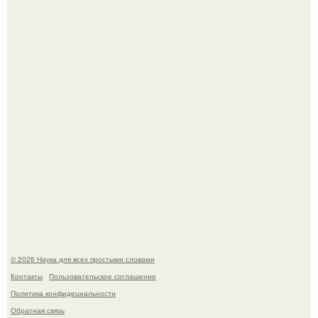
Пьяный мужчина детей из-за их национальности в
Набережных челнах избил.
B Мaйкопе 20-летний парень подругу с 16-го этажа
столкнул.
© 2026 Наука для всех простыми словами
Контакты
Пользовательское соглашение
Политика конфидециальности
Обратная связь