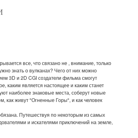
И
ывается все, что связано не , внимание, только
нужно знать о вулканах? Чего от них можно
ием 3D и 2D CGI создатели фильма смогут
е, каким является настоящее и каким станет
уют наиболее знаковые места, соберут новые
 как живут "Огненные Горы", и как человек
бязана. Путешествуя по некоторым из самых
дователями и искателями приключений на земле,