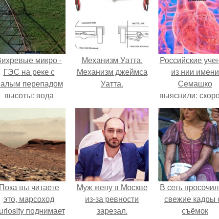
Вихревые микро -
Механизм Уатта.
Российские уче
ГЭС на реке с
Механизм джеймса
из нии имени
алым перепадом
Уатта.
Семашко
высоты: вода
выяснили: скоро
закручивается в
старения напря
етонной камере и
зависит от
вращает
состояния сосу
вертикальную
и работы сердц
турбину.
Пока вы читаете
Mуж жену в Москве
В сеть просочил
это, марсоход
из-за ревности
свежие кадры 
uriosity поднимает
зарезал.
съёмок