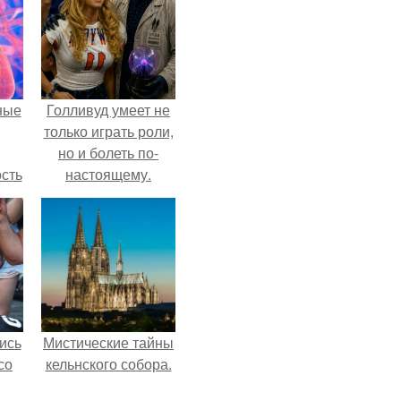
ные
Голливуд умеет не
только играть роли,
но и болеть по-
сть
настоящему.
мую
дов
а.
ись
Мистические тайны
со
кельнского собора.