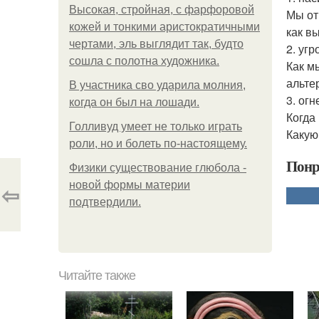
Высокая, стройная, с фарфоровой
Мы от
кожей и тонкими аристократичными
как в
чертами, эль выглядит так, будто
2. уг
сошла с полотна художника.
Как м
альте
В участника сво ударила молния,
3. ог
когда он был на лошади.
Когда
Голливуд умеет не только играть
Какую
роли, но и болеть по-настоящему.
Понр
Физики существование глюбола -
новой формы материи
⇦
подтвердили.
Читайте также