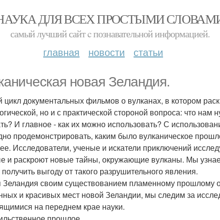
НАУКА ДЛЯ ВСЕХ ПРОСТЫМИ СЛОВАМ
самый лучший сайт c познавательной информацией.
главная
новости
статьи
каническая новая Зеландия.
 цикл документальных фильмов о вулканах, в котором раскр
логической, но и с практической стороной вопроса: что нам 
ть? И главное - как их можно использовать? С использован
дно продемонстрировать, каким было вулканическое прошло
ее. Исследователи, ученые и искатели приключений исслед
е и раскроют новые тайны, окружающие вулканы. Мы узнаем,
 получить выгоду от такого разрушительного явления.
 Зеландия своим существованием пламенному прошлому о
нных и красивых мест новой Зеландии, мы следим за иссле
ящимися на переднем крае науки.
сильственное прошлое.