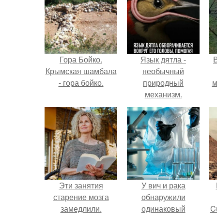
Гора Бойко.
Язык дятла -
Крымская шамбала
необычный
- гора бойко.
природный
м
механизм.
б
Эти занятия
У вич и рака
старение мозга
обнаружили
замедлили.
одинаковый
C