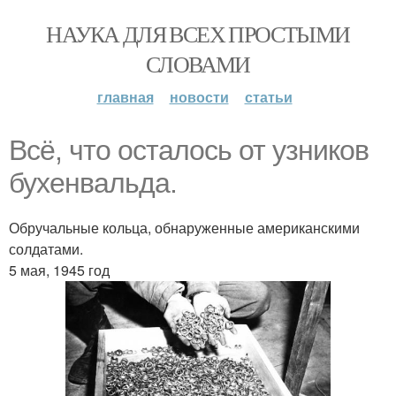
НАУКА ДЛЯ ВСЕХ ПРОСТЫМИ
СЛОВАМИ
главная
новости
статьи
Всё, что осталось от узников
бухенвальда.
Обручальные кольца, обнаруженные американскими
солдатами.
5 мая, 1945 год