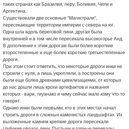
таких странах как Бразилия, перу, Боливия, Чили и
Аргентина.
Существовали две основные "Магистрали",
пересекающие территории империи с севера на юг.
Одна шла вдоль береговой лини, другая была
внутренней и в том числе пересекала высокогорье Анд.
В дополнение к этим дорогам были более короткие
второстепенные и еще более короткие третьестепенные
дороги.
При этом стоит отметить, что некоторые дороги инки не
строили с нуля, а лишь укрепляли, а построены они
были еще более древними цивилизациями, от которых
до нас дошли лишь крохи артефактов и названия
которых - вари, тиуанако и чиму сейчас мало кому что-то
говорят.
Однако инки были первыми, кто в этих местах начал
строить дороги в сложных каменистых ландшафтах. Их
выложенные камнем крепкие дороги пересекали
глубокие овраги, реки. Пустыни и горные перевалы.