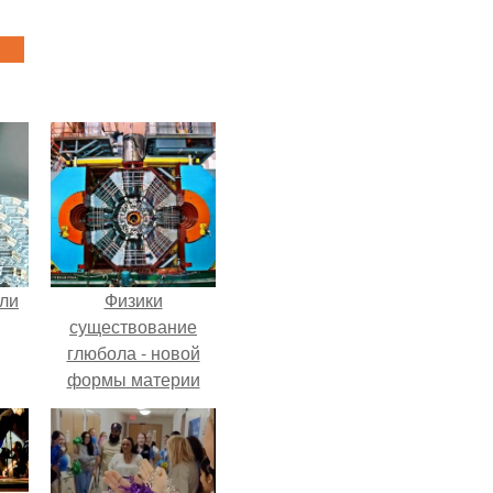
али
Физики
существование
глюбола - новой
формы материи
подтвердили.