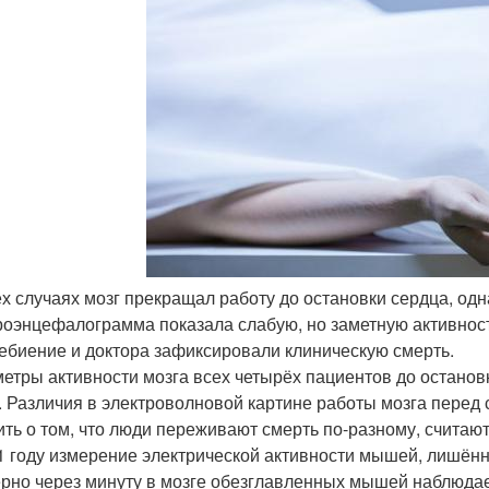
рёх случаях мозг прекращал работу до остановки сердца, одн
роэнцефалограмма показала слабую, но заметную активность
ебиение и доктора зафиксировали клиническую смерть.
етры активности мозга всех четырёх пациентов до останов
. Различия в электроволновой картине работы мозга перед 
ить о том, что люди переживают смерть по-разному, считаю
1 году измерение электрической активности мышей, лишённы
рно через минуту в мозге обезглавленных мышей наблюдает