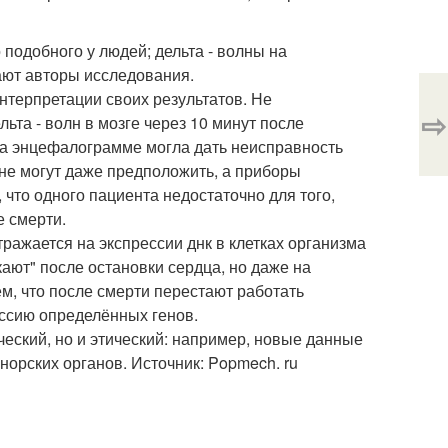
подобного у людей; дельта - волны на
ают авторы исследования.
нтерпретации своих результатов. Не
⇨
ьта - волн в мозге через 10 минут после
 на энцефалограмме могла дать неисправность
 не могут даже предположить, а приборы
что одного пациента недостаточно для того,
е смерти.
ражается на экспрессии днк в клетках организма
кают" после остановки сердца, но даже на
ем, что после смерти перестают работать
ссию определённых генов.
ческий, но и этический: например, новые данные
онорских органов. Источник: Popmech. ru