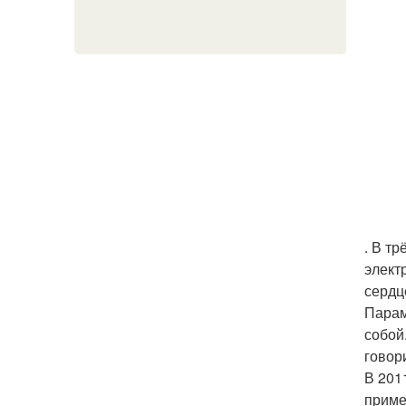
. В т
элект
сердц
Парам
собой
говор
В 201
приме