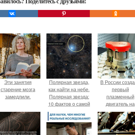
авилось? Поделитесь с друзьями!
Эти занятия
Полярная звезда,
В России созд
старение мозга
как найти на небе.
первый
замедлили.
Полярная звезда:
плазменный
10 фактов о самой
двигатель на
известной звезде
криптоне.
ночного неба.