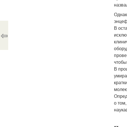
назва
Однак
энцеф
В ост
⇦
исклю
клини
обору
прове
чтобы
В про
умира
кратк
молек
Опред
о том
наука