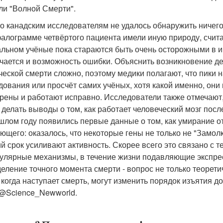
ли "Волной Смерти".
о канадским исследователям не удалось обнаружить ничего 
алограмме четвёртого пациента имели иную природу, счит
альном учёные пока стараются быть очень осторожными в и
чается и возможность ошибки. Объяснить возникновение дел
ческой смерти сложно, поэтому медики полагают, что пики
дования или просчёт самих учёных, хотя какой именно, они
рены и работают исправно. Исследователи также отмечают, 
 делать выводы о том, как работает человеческий мозг посл
шлом году появились первые данные о том, как умирание от
ющего: оказалось, что некоторые гены не только не "Замол
ий срок усиливают активность. Скорее всего это связано с т
улярные механизмы, в течение жизни подавляющие экспре
еление точного момента смерти - вопрос не только теорети
, когда наступает смерть, могут изменить порядок изъятия д
@Science_Newworld.