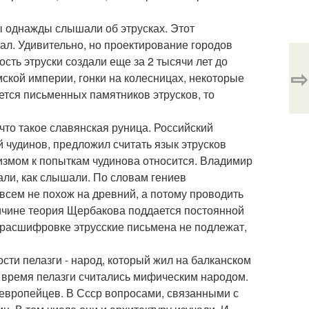
ы однажды слышали об этрусках. Этот
л. Удивительно, но проектирование городов
ть этруски создали еще за 2 тысячи лет до
⇨
ской империи, гонки на колесницах, некоторые
тся письменных памятников этрусков, то
 что такое славянская руница. Российский
й чудинов, предложил считать язык этрусков
измом к попыткам чудинова относится. Владимир
али, как слышали. По словам гениев
всем не похож на древний, а потому проводить
ичине теория Щербакова поддается постоянной
 расшифровке этрусские письмена не подлежат,
сти пелазги - народ, который жил на балканском
ое время пелазги считались мифическим народом.
оевропейцев. В Ссср вопросами, связанными с