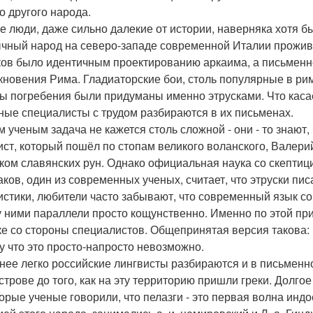
о другого народа.
е люди, даже сильно далекие от истории, наверняка хотя б
чный народ на северо-западе современной Италии прожива
ков было идентичным проектированию аркаима, а письменнос
кновения Рима. Гладиаторские бои, столь популярные в рим
ы погребения были придуманы именно этрусками. Что касае
ные специалисты с трудом разбираются в их письменах.
 ученым задача не кажется столь сложной - они - то знают,
ист, который пошёл по стопам великого воланского, Валери
ком славянских рун. Однако официальная наука со скептиц
ков, один из современных ученых, считает, что этруски пис
истики, любители часто забывают, что современный язык со
 ними параллели просто кощунственно. Именно по этой пр
ке со стороны специалистов. Общепринятая версия такова:
у что это просто-напросто невозможно.
нее легко российские лингвисты разбираются и в письменно
строве до того, как на эту территорию пришли греки. Долг
орые ученые говорили, что пелазги - это первая волна инд