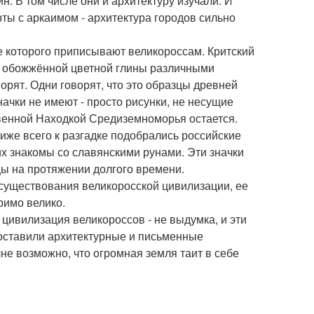
ин. В том числе они и архитектуру изучали. И
рты с аркаимом - архитектура городов сильно
е которого приписывают великороссам. Критский
из обожжённой цветной глины различными
орят. Одни говорят, что это образцы древней
начки не имеют - просто рисунки, не несущие
твенной Находкой Средиземноморья остается.
иже всего к разгадке подобрались российские
их знакомы со славянскими рунами. Эти значки
ы на протяжении долгого времени.
 существования великоросской цивилизации, ее
римо велико.
 цивилизация великороссов - не выдумка, и эти
оставили архитектурные и письменные
не возможно, что огромная земля таит в себе