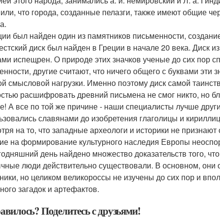
ей этого народа, занимались а. и. немировский и Л. а. Гинд
или, что города, созданные пелазги, также имеют общие че
а.
ции был найден один из памятников письменности, создани
естский диск был найден в Греции в начале 20 века. Диск 
ами испещрен. О природе этих значков ученые до сих пор сп
енности, другие считают, что ничего общего с буквами эти з
ой смысловой нагрузки. Именно поэтому диск самой таинс
стью расшифровать древний письмена не смог никто, но бл
е! А все по той же причине - наши специалисты лучше друг
ьзовались славянами до изобретения глаголицы и кириллиц
тря на то, что западные археологи и историки не признают
ие на формирование культурного наследия Европы неоспо
годняшний день найдено множество доказательств того, что
чные люди действительно существовали. В основном, они 
ники, но целиком великороссы не изучены до сих пор и впол
ного загадок и артефактов.
авилось? Поделитесь с друзьями!