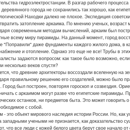
тельства гидроэлектростанции. В разгар рабочего процесса
 деревянного города не сохранились так хорошо, как египет
логической Находки далеко не плохое. Экспедиция советски
твратить затопление аркаима. По мнению ученых, возраст м
даря современным методам вычислений, аркаим был построе
тные всему миру пирамиды. На данный момент, город восс
е "Поправили" даже фундаменты каждого жилого дома, в к
набжение и отопление. Однако это еще не все! Трубы в эти
алисты задаются вопросом: как такое было возможно, есл
и несколько веков спустя?
ется, что древние архитекторы воссоздали вселенную на зе
даря правильному решению его создателей, можно было пра
. Город был построен, повторяя гороскоп и созвездия. Орие
ничать с аркаимом могут разве что египетские пирамиды. П
еческих останков, ни предметов быта. Это может говорить 
еобходимое с собой.
м - это объект мирового наследия истории России. Но, как
а западными учеными не признается, как доказательство с
ют, что все люди с кожей белого цвета берут свое начало от