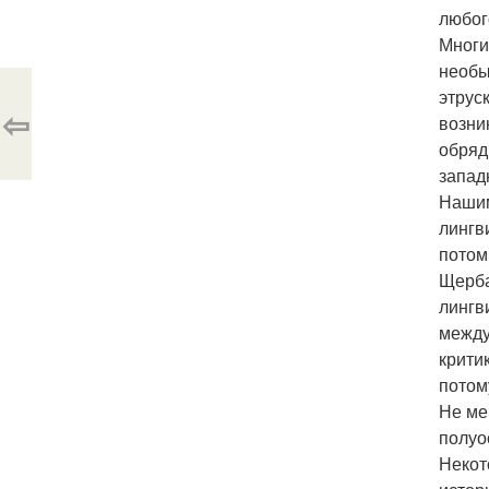
любог
Многи
необы
этрус
⇦
возни
обряд
запад
Нашим
лингв
потом
Щерба
лингв
между
крити
потом
Не ме
полуо
Некот