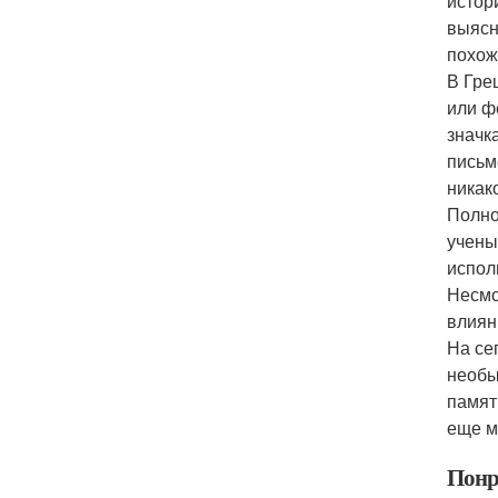
истори
выясн
похож
В Гре
или ф
значк
письм
никак
Полно
учены
испол
Несмо
влиян
На се
необы
памят
еще м
Понр