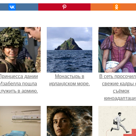
Принцесса дании
Монастырь в
В сеть просочил
Изабелла пошла
ирландском море.
свежие кадры 
служить в армию.
съёмок
киноадаптаци
"Рапунцель", и 
внимание
моментальн
оказалось
приковано к Ти