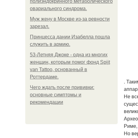
полиэндокринного метаболического
овариального синдрома.
Mуж жену в Москве из-за ревности
зарезал.
Принцесса дании Изабелла пошла
служить в армию.
53-Летняя Джоке - одна из многих
женщин, которым помог фонд Spijt
van Tattoo, основанный в
Роттердаме.
. Так
Чего ждать после прививки:
аппар
основные симптомы и
Не все
рекомендации
сущес
велик
Архео
Риме,
Но ве