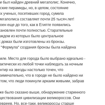
 и был найден древний мегаполис. Конечно,
ские пирамиды, но, в целом, состояние
х ученых, посетивших город, сумела
егаполиса составляет почти 25 тысяч лет!
н еще до того, как в Египте появились
тановлен почти полностью. Старательные
аждом из которых было центральное
х домах были изготовлены из бронзы.
и "Формула" создания бронзы была найдена
мле. Место для города было выбрано идеально -
ктически из любой точки наблюдать за ночным
нтир на звезды настолько точен, что
римечательно, что в городе не было найдено ни
о том, что люди покинули аркаим живыми, забрав
 уже было сказано выше, обнаружение старинного
уществования цивилизации великороссов. Они
 евреев. Но, все-таки, великороссы старше