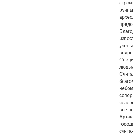
строи
руины
архео
предо
Благо
извес
учены
водос
Специ
людьм
Счита
благо
небом
сопер
челов
все н
Аркаи
город
счита