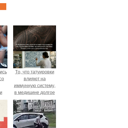
ись
То, что татуировки
со
влияют на
иммунную систему,
и
в медицине долгое
всё
время
рассматривалось
о
лишь как гипотеза.
ган