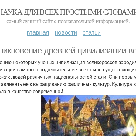
НАУКА ДЛЯ ВСЕХ ПРОСТЫМИ СЛОВАМ
самый лучший сайт c познавательной информацией.
главная
новости
статьи
никновение древней цивилизации ве
ению некоторых ученых цивилизация великороссов зародила
изации намного продолжительнее всех ныне существующих
ожих людей различных национальностей стали. Они первым
тавливать ее к выращиванию различных культур. Культура в
ала в качестве современной