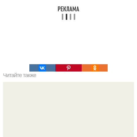
Читайте также
Алексей Ананенко Валерий Беспалов и Борис Баранов.