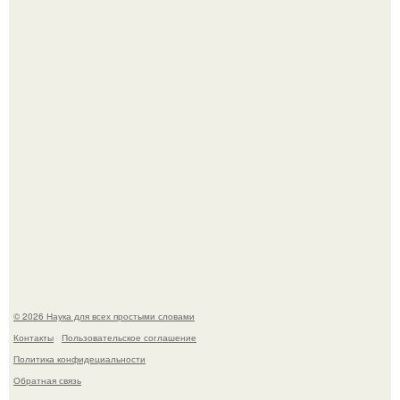
История земли: легенды о двух солнцах.
B Мaйкопе 20-летний парень подругу с 16-го этажа
столкнул.
© 2026 Наука для всех простыми словами
Контакты
Пользовательское соглашение
Политика конфидециальности
Обратная связь