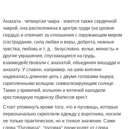
Анахата - четвертая чакра - зовется также сердечной
чакрой, она расположена в центре груди (на уровне
сердца) и отвечает за отношения с окружающим миром
(сострадание, сила любви и веры, доброта, нежные
чувства, любовь и т. д. . безусловно, колье, монисты и
другие украшения, спускающиеся на грудь,
взаимодействовали с анахатой, объединяя вишудди и
анахату. У славян, например, на шею княгини
надевалась длинная цепь с двумя головами ящера,
скрепленными кольцом, символизирующим солнце.
Также у кривичей, волынян и вятичей находили
крестовидную подвеску (Велесов крест.
Стоит упомянуть кроме того, что и пуговицы, которые
первоначально скрепляли одежду у воротника, носили
не только практическое, но и тонкое значение. Сами
слова "Пуговица", "пуговка" происходят от слова