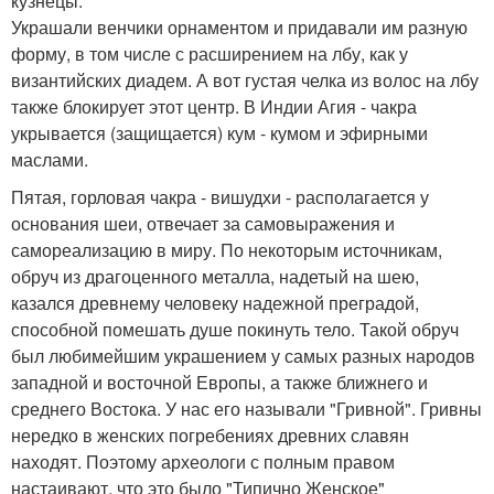
кузнецы.
Украшали венчики орнаментом и придавали им разную
форму, в том числе с расширением на лбу, как у
византийских диадем. А вот густая челка из волос на лбу
также блокирует этот центр. В Индии Агия - чакра
укрывается (защищается) кум - кумом и эфирными
маслами.
Пятая, горловая чакра - вишудхи - располагается у
основания шеи, отвечает за самовыражения и
самореализацию в миру. По некоторым источникам,
обруч из драгоценного металла, надетый на шею,
казался древнему человеку надежной преградой,
способной помешать душе покинуть тело. Такой обруч
был любимейшим украшением у самых разных народов
западной и восточной Европы, а также ближнего и
среднего Востока. У нас его называли "Гривной". Гривны
нередко в женских погребениях древних славян
находят. Поэтому археологи с полным правом
настаивают, что это было "Типично Женское"