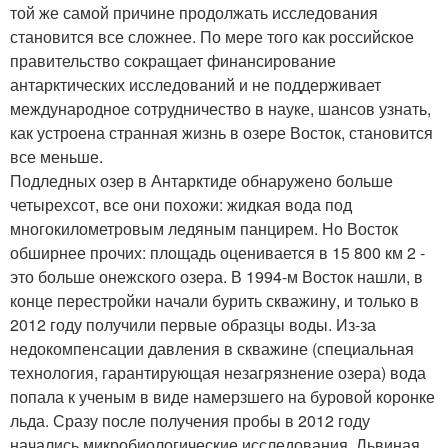
той же самой причине продолжать исследования
становится все сложнее. По мере того как российское
правительство сокращает финансирование
антарктических исследований и не поддерживает
международное сотрудничество в науке, шансов узнать,
как устроена странная жизнь в озере Восток, становится
все меньше.
Подледных озер в Антарктиде обнаружено больше
четырехсот, все они похожи: жидкая вода под
многокилометровым ледяным панцирем. Но Восток
обширнее прочих: площадь оценивается в 15 800 км 2 -
это больше онежского озера. В 1994-м Восток нашли, в
конце перестройки начали бурить скважину, и только в
2012 году получили первые образцы воды. Из-за
недокомпенсации давления в скважине (специальная
технология, гарантирующая незагрязнение озера) вода
попала к ученым в виде намерзшего на буровой коронке
льда. Сразу после получения пробы в 2012 году
начались микробиологические исследования. Львиная