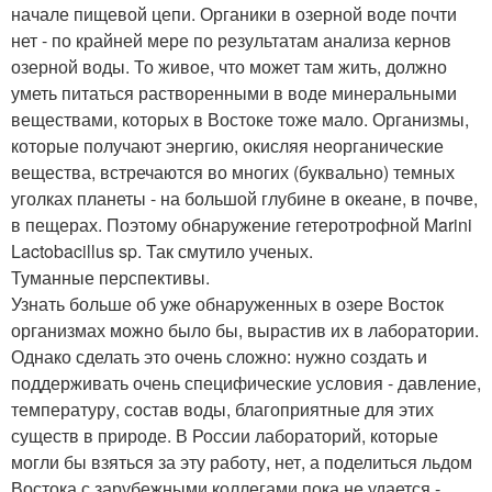
начале пищевой цепи. Органики в озерной воде почти
нет - по крайней мере по результатам анализа кернов
озерной воды. То живое, что может там жить, должно
уметь питаться растворенными в воде минеральными
веществами, которых в Востоке тоже мало. Организмы,
которые получают энергию, окисляя неорганические
вещества, встречаются во многих (буквально) темных
уголках планеты - на большой глубине в океане, в почве,
в пещерах. Поэтому обнаружение гетеротрофной Marini
Lactobacillus sp. Так смутило ученых.
Туманные перспективы.
Узнать больше об уже обнаруженных в озере Восток
организмах можно было бы, вырастив их в лаборатории.
Однако сделать это очень сложно: нужно создать и
поддерживать очень специфические условия - давление,
температуру, состав воды, благоприятные для этих
существ в природе. В России лабораторий, которые
могли бы взяться за эту работу, нет, а поделиться льдом
Востока с зарубежными коллегами пока не удается -