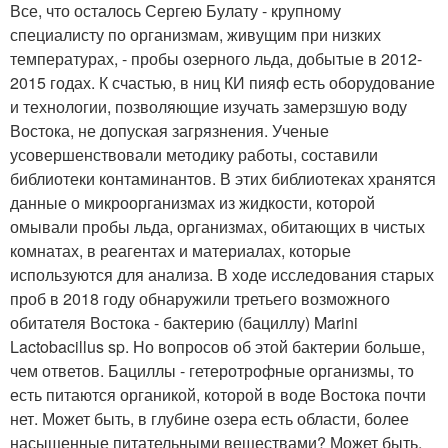
Все, что осталось Сергею Булату - крупному
специалисту по организмам, живущим при низких
температурах, - пробы озерного льда, добытые в 2012-
2015 годах. К счастью, в ниц КИ пияф есть оборудование
и технологии, позволяющие изучать замерзшую воду
Востока, не допуская загрязнения. Ученые
усовершенствовали методику работы, составили
библиотеки контаминантов. В этих библиотеках хранятся
данные о микроорганизмах из жидкости, которой
омывали пробы льда, организмах, обитающих в чистых
комнатах, в реагентах и материалах, которые
используются для анализа. В ходе исследования старых
проб в 2018 году обнаружили третьего возможного
обитателя Востока - бактерию (бациллу) Marini
Lactobacillus sp. Но вопросов об этой бактерии больше,
чем ответов. Бациллы - гетеротрофные организмы, то
есть питаются органикой, которой в воде Востока почти
нет. Может быть, в глубине озера есть области, более
насыщенные питательными веществами? Может быть,