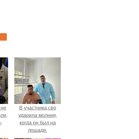
 не
В участника сво
оли,
ударила молния,
-
когда он был на
лошади.