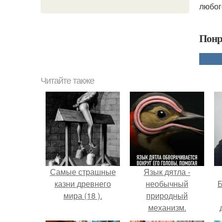
любог
Понр
Читайте также
Самые страшные
Язык дятла -
казни древнего
необычный
Б
мира (18 ).
природный
механизм.
к