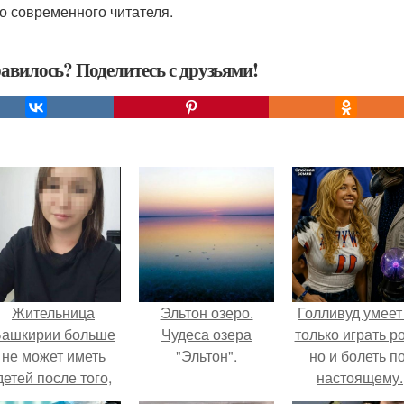
о современного читателя.
авилось? Поделитесь с друзьями!
Жительница
Эльтон озеро.
Голливуд умеет
ашкирии больше
Чудеса озера
только играть р
не может иметь
"Эльтон".
но и болеть по
детей после того,
настоящему.
ак медики сделали