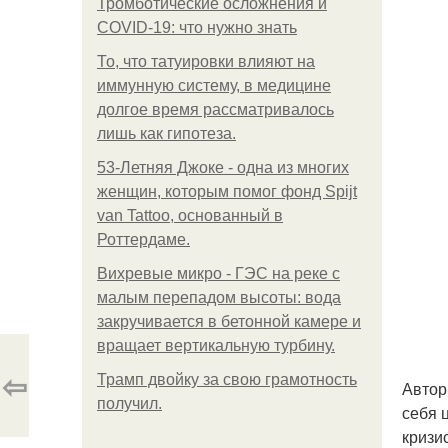
Тромботические осложнения и
COVID-19: что нужно знать
То, что татуировки влияют на
иммунную систему, в медицине
долгое время рассматривалось
лишь как гипотеза.
53-Летняя Джоке - одна из многих
женщин, которым помог фонд Spijt
van Tattoo, основанный в
Роттердаме.
Вихревые микро - ГЭС на реке с
малым перепадом высоты: вода
закручивается в бетонной камере и
вращает вертикальную турбину.
⇦
Трамп двойку за свою грамотность
Автор
получил.
себя 
кризи