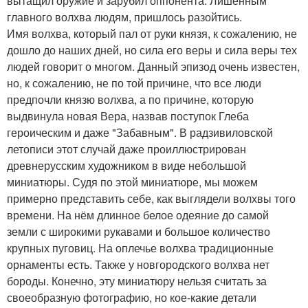
вытащил оружие и зарубил оппонента. Лишённым
главного волхва людям, пришлось разойтись.
Имя волхва, который пал от руки князя, к сожалению, не
дошло до наших дней, но сила его веры и сила веры тех
людей говорит о многом. Данный эпизод очень известен,
но, к сожалению, не по той причине, что все люди
предпочли князю волхва, а по причине, которую
выдвинула новая Вера, назвав поступок Глеба
героическим и даже "Забавным". В радзивиловской
летописи этот случай даже проиллюстрирован
древнерусским художником в виде небольшой
миниатюры. Судя по этой миниатюре, мы можем
примерно представить себе, как выглядели волхвы того
времени. На нём длинное белое одеяние до самой
земли с широкими рукавами и большое количество
крупных пуговиц. На оплечье волхва традиционные
орнаменты есть. Также у новгородского волхва нет
бороды. Конечно, эту миниатюру нельзя считать за
своеобразную фотографию, но кое-какие детали