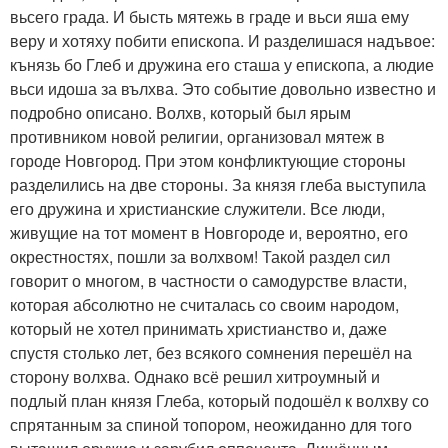
вьсего града. И бысть мятежь в граде и вьси яша ему
веру и хотяху побити епископа. И разделишася надъвое:
кънязь бо Глеб и дружина его сташа у епископа, а людие
вьси идоша за вълхва. Это событие довольно известно и
подробно описано. Волхв, который был ярым
противником новой религии, организовал мятеж в
городе Новгород. При этом конфликтующие стороны
разделились на две стороны. За князя глеба выступила
его дружина и христианские служители. Все люди,
живущие на тот момент в Новгороде и, вероятно, его
окрестностях, пошли за волхвом! Такой раздел сил
говорит о многом, в частности о самодурстве власти,
которая абсолютно не считалась со своим народом,
который не хотел принимать христианство и, даже
спустя столько лет, без всякого сомнения перешёл на
сторону волхва. Однако всё решил хитроумный и
подлый план князя Глеба, который подошёл к волхву со
спрятанным за спиной топором, неожиданно для того