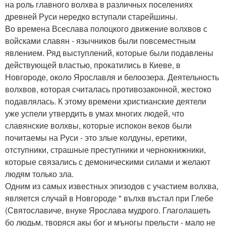
на роль главного волхва в различных поселениях
древней Руси нередко вступали старейшины.
Во времена Всеслава полоцкого движение волхвов с
войсками славян - язычников были повсеместным
явлением. Ряд выступлений, которые были подавлены
действующей властью, прокатились в Киеве, в
Новгороде, около Ярославля и белоозера. Деятельность
волхвов, которая считалась противозаконной, жестоко
подавлялась. К этому времени христианские деятели
уже успели утвердить в умах многих людей, что
славянские волхвы, которые испокон веков были
почитаемы на Руси - это злые колдуны, еретики,
отступники, страшные преступники и чернокнижники,
которые связались с демоническими силами и желают
людям только зла.
Одним из самых известных эпизодов с участием волхва,
является случай в Новгороде " вълхв въстал при Глебе
(Святославиче, внуке Ярослава мудрого. Глаголашеть
бо людьм, творяся акы бог и мъногы прельсти - мало не