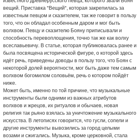
известного древнерусского певца, которого звали Боян
вещий. Приставка "Вещий", которая закрепилась за
известным певцом и сказителем, так же говорит в пользу
того, что он обладал особенным даром и мог быть
волхвом. Певцу и сказителю Бояну приписывали и
способность перевоплощения, точно так же как волху
всеславьевичу. В статье, которая публиковалась ранее и
была посвящена исторической фигуре, о которой здесь
идёт речь, приведены доводы в пользу того, что Боян с
некоторой долей вероятности, мог быть даже тем самым
волхвом богомилом соловьём, речь о котором пойдёт
ниже.
Может быть, именно по той причине, что музыкальные
инструменты были одними из важных атрибутов
волхвов и жрецов, их ритуалов и обычаев, новая
религия так рьяно взялась за уничтожение музыкального
искусства. В летописях говорится, что гусли, сопели и
другие инструменты вывозились за город целыми
возами и сжигались. Музыка, кроме церковной, стала