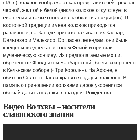
(15 в.) волхвов изображают как представителей трех рас:
черной, желтой и белой (число волхвов отсутствует в
евангелии и также относится к области апокрифов). В
восточной традиции имена волхвов приводятся
различные, на Западе принято называть их Каспар,
Бальтазар и Мельхиор. Согласно легендам, они были
крещены позднее апостолом Фомой и приняли
мученическую кончину. Их предполагаемые мощи,
обретенные Фридрихом Барбароссой , были захоронены
в Кельнском соборе («Три Короля»). На Афоне, в
обители Святого Павла хранятся «дары волхвов». В
память о приношении волхвами даров укоренился
обычай дарить подарки в праздник Рождества.
Видео Волхвы – носители
славянского знания