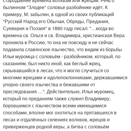
стародавние времена волхвам или жрецам. Речь о
былинном "Злодее" соловье разбойнике идёт. К
примеру, М. забылин, в одной из своих публикаций
"Русский Народ его Обычаи, Обряды, Предания,
Суеверия и Поэзия" в 1880 году писал: "…когда во
времена св. Ольги и св. Владимира, христианская Вера
проникла в Россию, то она не повсюду и не сейчас
подавила славянское язычество, что видим из борьбы
Ильи муромца с соловьём - разбойником, который, по
сказаниям, был никто иной, как беглый жрец,
скрывавшийся в лесах, что и могло случиться со
многими жрецами и идолопоклонниками, державшимися
упорно своего язычества и бежавшими от
преследования …". Действительно, Илья муромец,
который по преданиям также служил Владимиру,
боровшимся с язычеством всеми имеющимися
способами, вполне мог охотиться на прятавшихся в
лесах и отдалённых селениях волхвов, жрецов и
приверженцев родной веры, а битва с соловьём