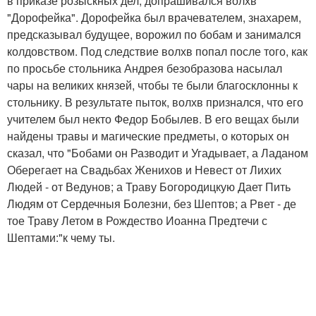
в приказе розыскных дел, допрашивался волхв
"Дорофейка". Дорофейка был врачевателем, знахарем,
предсказывал будущее, ворожил по бобам и занимался
колдовством. Под следствие волхв попал после того, как
по просьбе стольника Андрея безобразова насылал
чары на великих князей, чтобы те были благосклонны к
стольнику. В результате пыток, волхв признался, что его
учителем был некто Федор Бобылев. В его вещах были
найдены травы и магические предметы, о которых он
сказал, что "Бобами он Разводит и Угадывает, а Ладаном
Оберегает на Свадьбах Женихов и Невест от Лихих
Людей - от Ведунов; а Траву Богородицкую Дает Пить
Людям от Сердечныя Болезни, без Шептов; а Рвет - де
тое Траву Летом в Рождество Иоанна Предтечи с
Шептами:"к чему ты.