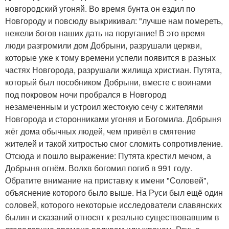
новгородский угоняй. Во время бунта он ездил по
Новгороду и повсюду выкрикивал: "лучше нам помереть,
нежели богов наших дать на поругание! В это время
люди разгромили дом Добрыни, разрушали церкви,
которые уже к тому времени успели появится в разных
частях Новгорода, разрушали жилища христиан. Путята,
который был пособником Добрыни, вместе с воинами
под покровом ночи пробрался в Новгород
незамеченным и устроил жестокую сечу с жителями
Новгорода и сторонниками угоняя и Богомила. Добрыня
жёг дома обычных людей, чем привёл в смятение
жителей и такой хитростью смог сломить сопротивление.
Отсюда и пошло выражение: Путята крестил мечом, а
Добрыня огнём. Волхв богомил погиб в 991 году.
Обратите внимание на приставку к имени "Соловей",
объяснение которого было выше. На Руси был ещё один
соловей, которого некоторые исследователи славянских
былин и сказаний относят к реально существовавшим в