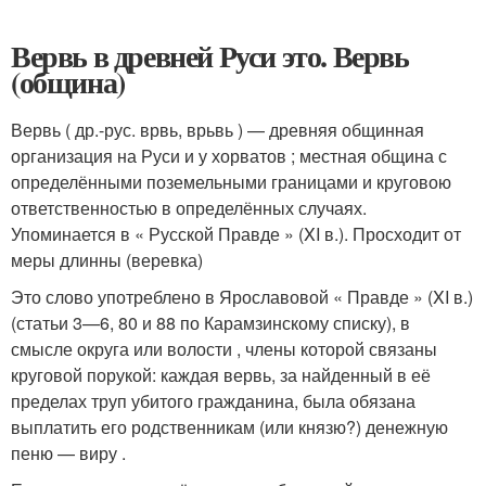
Вервь в древней Руси это. Вервь
(община)
Вервь ( др.-рус. врвь, врьвь ) — древняя общинная
организация на Руси и у хорватов ; местная община с
определёнными поземельными границами и круговою
ответственностью в определённых случаях.
Упоминается в « Русской Правде » (XI в.). Просходит от
меры длинны (веревка)
Это слово употреблено в Ярославовой « Правде » (XI в.)
(статьи 3—6, 80 и 88 по Карамзинскому списку), в
смысле округа или волости , члены которой связаны
круговой порукой: каждая вервь, за найденный в её
пределах труп убитого гражданина, была обязана
выплатить его родственникам (или князю?) денежную
пеню — виру .