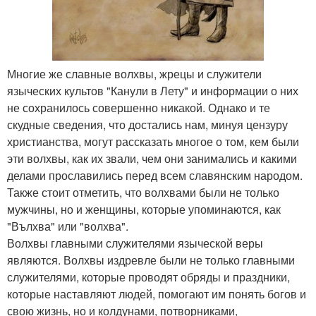
Многие же славные волхвы, жрецы и служители
языческих культов "Канули в Лету" и информации о них
не сохранилось совершенно никакой. Однако и те
скудные сведения, что достались нам, минуя цензуру
христианства, могут рассказать многое о том, кем были
эти волхвы, как их звали, чем они занимались и какими
делами прославились перед всем славянским народом.
Также стоит отметить, что волхвами были не только
мужчины, но и женщины, которые упоминаются, как
"Вълхва" или "волхва".
Волхвы главными служителями языческой веры
являются. Волхвы издревле были не только главными
служителями, которые проводят обряды и праздники,
которые наставляют людей, помогают им понять богов и
свою жизнь, но и колдунами, потворниками,