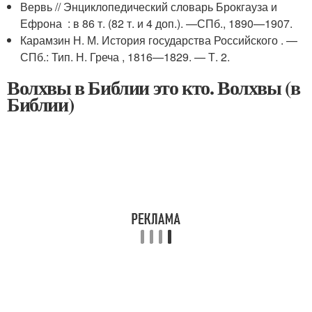
Вервь // Энциклопедический словарь Брокгауза и
Ефрона : в 86 т. (82 т. и 4 доп.). —СПб., 1890—1907.
Карамзин Н. М. История государства Российского . —
СПб.: Тип. Н. Греча , 1816—1829. — Т. 2.
Волхвы в Библии это кто. Волхвы (в
Библии)