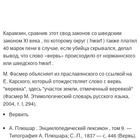
Карамзин, сравнив этот свод законов со шведским
законом XI века , по которому округ ( hwarf ) также платил
40 марок пени в случае, если убийца скрывался, делал
вывод, что слово «вервь» происходило от норманнского
или шведского hwarf .
М. Фасмер объясняет из праславянского со ссылкой на
Е. Карского, который отождествляет слово с вервь
"веревка", здесь "участок земли, отмеченный веревкой"
(Фасмер М. Этимологический словарь русского языка,
2004, т. I, 294).
Вервить
А. Плюшар . Энциклопедический лексикон , том 9. —
Типография А. Плюшара; С.-П., 1837 — с. 446 (Вервь).