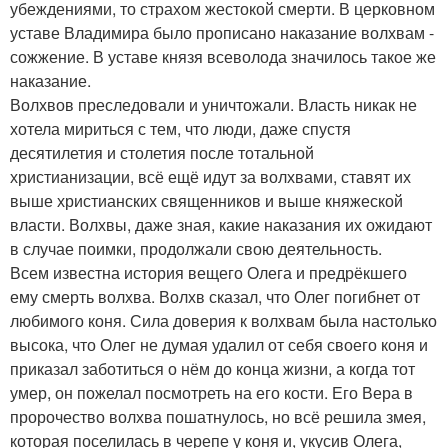
убеждениями, то страхом жестокой смерти. В церковном
уставе Владимира было прописано наказание волхвам -
сожжение. В уставе князя всеволода значилось такое же
наказание.
Волхвов преследовали и уничтожали. Власть никак не
хотела мириться с тем, что люди, даже спустя
десятилетия и столетия после тотальной
христианизации, всё ещё идут за волхвами, ставят их
выше христианских священников и выше княжеской
власти. Волхвы, даже зная, какие наказания их ожидают
в случае поимки, продолжали свою деятельность.
Всем известна история вещего Олега и предрёкшего
ему смерть волхва. Волхв сказал, что Олег погибнет от
любимого коня. Сила доверия к волхвам была настолько
высока, что Олег не думая удалил от себя своего коня и
приказал заботиться о нём до конца жизни, а когда тот
умер, он пожелал посмотреть на его кости. Его Вера в
пророчество волхва пошатнулось, но всё решила змея,
которая поселилась в черепе у коня и, укусив Олега,