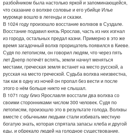
разбойником была настолько яркой и запоминающейся,
что сказание о волхве соловье и его убийце Илье
муромце вошло в легенды и сказки.
В 1024 году произошло восстание волхвов в Суздале.
Восстание подавил князь Ярослав, часть из них изгнал
из города, остальных предал казни. Примерно в это же
время загадочный волхв прорицатель появился в Киеве.
Судя по летописям, он говорил людям, что через пять
лет Днепр потечёт вспять, земли начнут меняться
местами, греческая земля встанет на место русской, а
русская на место греческой. Судьба волхва неизвестна,
так как в одну из ночей он пропал без вести и после
этого о нём больше никто не слышал.
В 1071 году близ Ярославля восстали два волхва со
своими сторонниками числом 300 человек. Судя по
летописям, произошло это в результате голода. Волхвы
вместе с обычными людьми стали избивать местную
богатую знать, которая спрятала запасы хлеба и другой
еды, и обрекало людей на голодное существование.