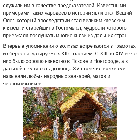
служили им в качестве предсказателей. Известными
примерами таких чародеев в истории являются Вещий
Олег, который впоследствии стал великим киевским
князем, и старейшина Гостомысл, мудрости которого
приезжали послушать многие князи из дальних стран.
Впервые упоминания о волхвах встречаются в грамотах
из бересты, датируемых XII столетием. С XIII по XIV век о
них было хорошо известно в Пскове и Новгороде, а в
дальнейшем вплоть до конца XV столетия волхвами
называли любых народных знахарей, магов и
чернокнижников.