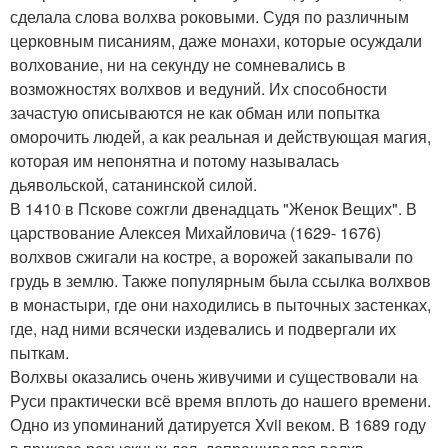
сделала слова волхва роковыми. Судя по различным
церковным писаниям, даже монахи, которые осуждали
волхование, ни на секунду не сомневались в
возможностях волхвов и ведуний. Их способности
зачастую описываются не как обман или попытка
оморочить людей, а как реальная и действующая магия,
которая им непонятна и потому называлась
дьявольской, сатанинской силой.
В 1410 в Пскове сожгли двенадцать "Женок Вещих". В
царствование Алексея Михайловича (1629- 1676)
волхвов сжигали на костре, а ворожей закапывали по
грудь в землю. Также популярным была ссылка волхвов
в монастыри, где они находились в пыточных застенках,
где, над ними всячески издевались и подвергали их
пыткам.
Волхвы оказались очень живучими и существовали на
Руси практически всё время вплоть до нашего времени.
Одно из упоминаний датируется Xvii веком. В 1689 году