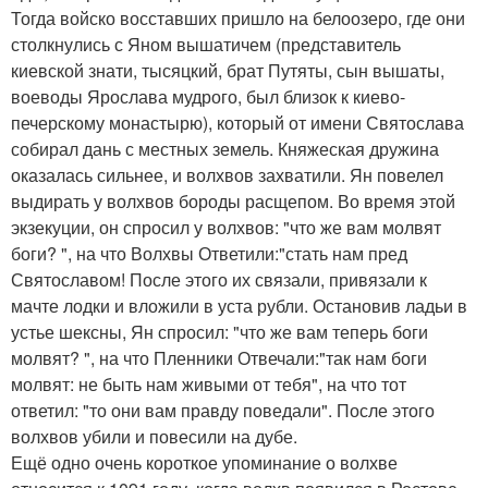
Тогда войско восставших пришло на белоозеро, где они
столкнулись с Яном вышатичем (представитель
киевской знати, тысяцкий, брат Путяты, сын вышаты,
воеводы Ярослава мудрого, был близок к киево-
печерскому монастырю), который от имени Святослава
собирал дань с местных земель. Княжеская дружина
оказалась сильнее, и волхвов захватили. Ян повелел
выдирать у волхвов бороды расщепом. Во время этой
экзекуции, он спросил у волхвов: "что же вам молвят
боги? ", на что Волхвы Ответили:"стать нам пред
Святославом! После этого их связали, привязали к
мачте лодки и вложили в уста рубли. Остановив ладьи в
устье шексны, Ян спросил: "что же вам теперь боги
молвят? ", на что Пленники Отвечали:"так нам боги
молвят: не быть нам живыми от тебя", на что тот
ответил: "то они вам правду поведали". После этого
волхвов убили и повесили на дубе.
Ещё одно очень короткое упоминание о волхве