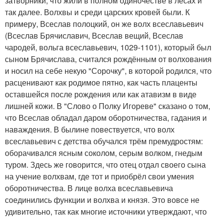
затворники, что жили в полном одиночестве в лесах и
так далее. Волхвы и среди царских кровей были. К
примеру, Всеслав полоцкий, он же волх всеславьевич
(Всеслав Брячиславич, Всеслав вещий, Всеслав
чародей, вольга всеславьевич, 1029-1101), который был
сыном Брячислава, считался рождённым от волхования
и носил на себе некую "Сорочку", в которой родился, что
расценивают как родимое пятно, как часть плаценты
оставшейся после рождения или как атавизм в виде
лишней кожи. В "Слово о Полку Игореве" сказано о том,
что Всеслав обладал даром оборотничества, гадания и
наваждения. В былине повествуется, что волх
всеславьевич с детства обучался трём премудростям:
оборачивался ясным соколом, серым волком, гнедым
туром. Здесь же говорится, что отец отдал своего сына
на учение волхвам, где тот и приобрёл свои умения
оборотничества. В лице волха всеславьевича
соединились функции и волхва и князя. Это вовсе не
удивительно, так как многие источники утверждают, что