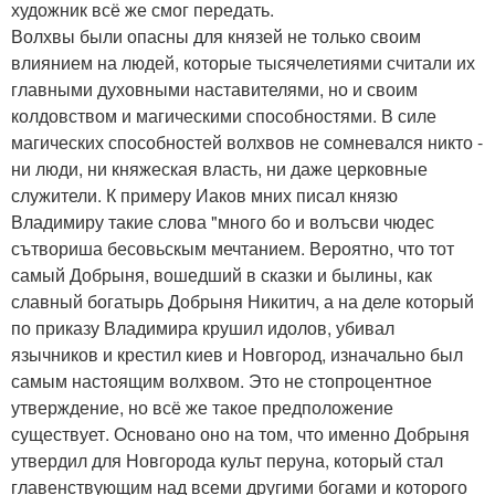
художник всё же смог передать.
Волхвы были опасны для князей не только своим
влиянием на людей, которые тысячелетиями считали их
главными духовными наставителями, но и своим
колдовством и магическими способностями. В силе
магических способностей волхвов не сомневался никто -
ни люди, ни княжеская власть, ни даже церковные
служители. К примеру Иаков мних писал князю
Владимиру такие слова "много бо и волъсви чюдес
сътвориша бесовьскым мечтанием. Вероятно, что тот
самый Добрыня, вошедший в сказки и былины, как
славный богатырь Добрыня Никитич, а на деле который
по приказу Владимира крушил идолов, убивал
язычников и крестил киев и Новгород, изначально был
самым настоящим волхвом. Это не стопроцентное
утверждение, но всё же такое предположение
существует. Основано оно на том, что именно Добрыня
утвердил для Новгорода культ перуна, который стал
главенствующим над всеми другими богами и которого