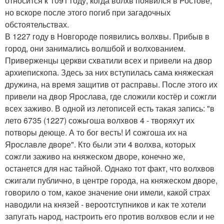
относится к 1091 году, когда волхв появился в Ростове,
но вскоре после этого погиб при загадочных
обстоятельствах.
В 1227 году в Новгороде появились волхвы. Прибыв в
город, они занимались волшбой и волхованием.
Приверженцы церкви схватили всех и привели на двор
архиепископа. Здесь за них вступилась сама княжеская
дружина, на время защитив от расправы. После этого их
привели на двор Ярослава, где сложили костёр и сожгли
всех заживо. В одной из летописей есть такая запись: "в
лето 6735 (1227) сожьгоша волхвов 4 - творяхут их
потворы деюще. А то бог весть! И сожгоша их на
Ярославле дворе". Кто были эти 4 волхва, которых
сожгли заживо на княжеском дворе, конечно же,
останется для нас тайной. Однако тот факт, что волхвов
сжигали публично, в центре города, на княжеском дворе,
говорило о том, какое значение они имели, какой страх
наводили на князей - вероотступников и как те хотели
запугать народ, настроить его против волхвов если и не