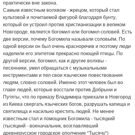
практически вне закона.
Самым известным волхвом - жрецом, который стал
культовой и почитаемой фигурой благодаря бунту,
который он устроил против христианизации в великом
Новгороде, является богомил или богомил соловей. Есть
две версии, почему Богомила называли соловьём. По
одной версии он был очень красноречив и поэтому люди
наделили его эпитетом прекрасно поющей птицы. По
другой версии, богомил, как и другие волхвы -
песенники, умел обращаться с музыкальными
инструментами и пел свои языческие повествования
людям, словно соловей. Именно этот человек был во
главе людей, которые восстали против Добрыни и
Путяты, что по приказу Владимира приехали в Новгород
из Киева свергать языческих богов, разрушать капища и
святилища и насильно крестить людей. Не менее
известным стал и помощник Богомила - тысяцкий
(тысяцкий - военачальник, возглавлявший
древнерусское городское ополчение "Тысячу")