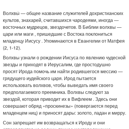
Волхвы́ — общее название служителей дохристианских
культов, знахарей, считавшихся чародеями, иногда —
восточных мудрецов, звездочетов. В Библии волхвы —
цари или маги , пришедшие с Востока поклониться
младенцу Иисусу . Упоминаются в Евангелии от Матфея
(2, 1-12).
Волхвы узнали о рождении Иисуса по явлению чудесной
звезды и приходят в Иерусалим, где простодушно
просят Ирода помочь им найти родившегося мессию —
грядущего иудейского царя. Ирод пытается
использовать волхвов, чтобы выведать имя своего
предполагаемого преемника. Волхвы следуют за
звездой, которая приводит их в Вифлеем . Здесь они
совершают обряд «проскинезы» (повергаются перед
младенцем ниц) и приносят дары: золото, ладан и мирру.
Сон запрещает им возвращаться к Ироду и они