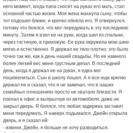
него момент, когда папа сносит на руках его мать, стал
основной частью жизни. Моя жена махнула сыну, чтобы
тот подошел ближе, и крепко обняла его. Я отвернулся,
потому что боялся, что мог передумать в эту последнюю
минуту. Затем я взял ее на руки, когда шел из спальни,
через гостиную, в прихожую. Ее рука окружила мою шею
мягко и естественно. Я держал ее тело плотно; это было
точно так же, как в день нашей свадьбы. Но ее намного
более легкий вес меня грустным делал. В последний
день, когда я держал ее на руках, я едва мог
пошевелиться. Сын в школу пошел. А я все еще крепко
держал ее и сказал, что я не замечал, что в наших
семейных отношениях просто не хватало близости. Я
поехал в офис и выпрыгнув из автомобиля, даже не
закрыл дверь. Я боялся, что любая задержка заставит
меня передумать. Я наверх подымался. Джейн открыла
дверь, и я сказал ей:
- извини, Джейн, я больше не хочу разводиться.