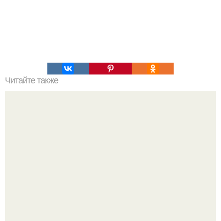
Читайте также
Астрофотограф собрал невероятное фото луны и
Юпитера из 240 000 кадров.