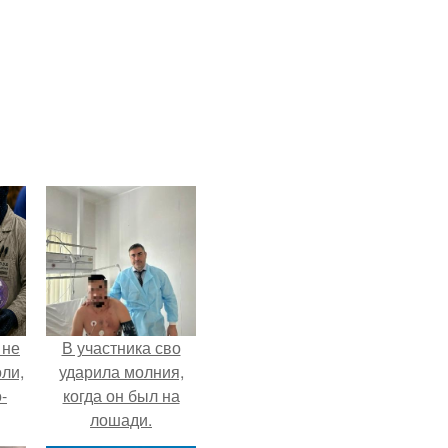
 не
В участника сво
оли,
ударила молния,
-
когда он был на
лошади.