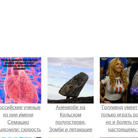
оссийские ученые
Аненербе на
Голливуд умеет
из нии имени
Кольском
только играть р
Семашко
полуострове.
но и болеть по
ыяснили: скорость
Зомби и летающие
настоящему.
тарения напрямую
тарелки с Кольского