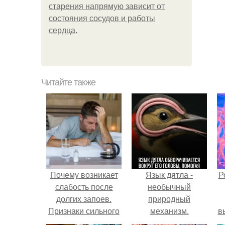
старения напрямую зависит от
состояния сосудов и работы
сердца.
Читайте также
Почему возникает
Язык дятла -
Р
слабость после
необычный
долгих запоев.
природный
Признаки сильного
механизм.
в
похмелья
с