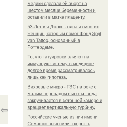
медики сделали ей аборт на
шестом месяце беременности и
оставили в матке плаценту.
53-Летняя Джоке - одна из многих
женщин, которым помог фонд Spijt
van Tattoo, основанный в
Роттердаме.
То, что татуировки влияют на
иммунную систему, в медицине
долгое время рассматривалось
лишь как гипотеза.
Вихревые микро - ГЭС на реке с
малым перепадом высоты: вода
закручивается в бетонной камере и
⇦
вращает вертикальную турбину.
Российские ученые из нии имени
Семашко выяснили: скорость