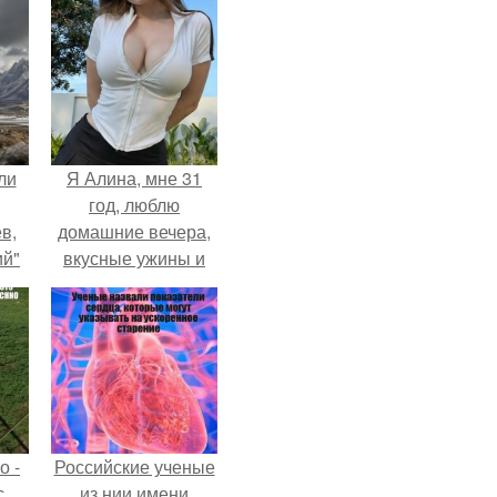
ли
Я Алина, мне 31
год, люблю
в,
домашние вечера,
й"
вкусные ужины и
ка.
прогулки после
дождя.
о -
Российские ученые
с
из нии имени