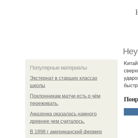
Hеу
Kитай
Популярные материалы
свeрx
yдapo
Экстернат в старших классах
быстр
школы
Поклонникам матчи есть о чём
Понр
переживать.
Амазонка оказалась намного
древнее чем считалось.
В 1898 г американский фермер