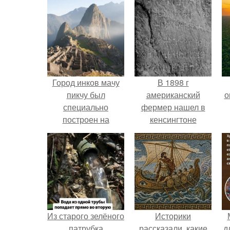
Город инков мачу
В 1898 г
пикчу был
американский
о
специально
фермер нашел в
построен на
кенсингтоне
перекрестке
каменную плиту с
разломов.
руническими
надписями.
Из старого зелёного
Историки
патрубка
рассказали, какие
д