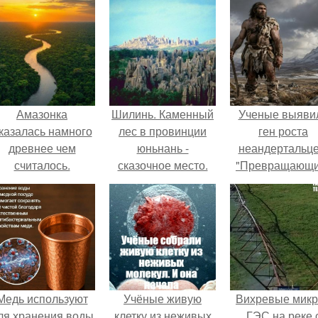
Амазонка
Шилинь. Каменный
Ученые выяви
казалась намного
лес в провинции
ген роста
древнее чем
юньнань -
неандертальце
считалось.
сказочное место.
"Превращающи
человека в кач
Медь используют
Учёные живую
Вихревые микр
ля хранения воды
клетку из неживых
ГЭС на реке 