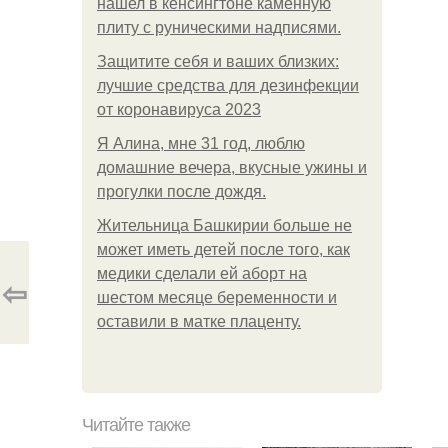
нашел в кенсингтоне каменную
плиту с руническими надписями.
Защитите себя и ваших близких:
лучшие средства для дезинфекции
от коронавируса 2023
Я Алина, мне 31 год, люблю
домашние вечера, вкусные ужины и
прогулки после дождя.
Жительница Башкирии больше не
может иметь детей после того, как
медики сделали ей аборт на
⇦
шестом месяце беременности и
оставили в матке плаценту.
Читайте также