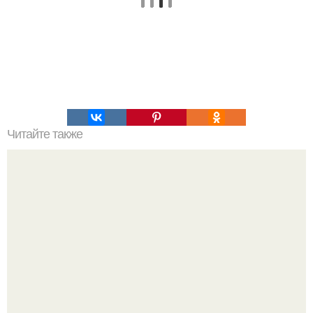
Читайте также
B Hью-йорке атмосфера "Бегущего по Лезвию": город
накрыло дымом и гарью от лесных пожаров в Канаде.