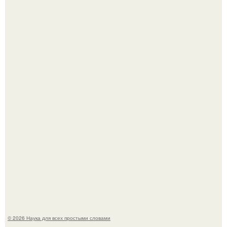
Историки рассказали, какие мифы о древней Греции нам
навязало кино.
Медь используют для хранения воды уже многие
тысячелетия.
© 2026 Наука для всех простыми словами