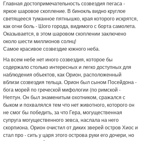
Главная достопримечательность созвездия пегаса -
яркое шаровое скопление. В бинокль видно круглое
светящееся туманное пятнышко, края которого искрятся,
как огни боль - Шого города, видимого с борта самолета.
Оказывается, в этом шаровом скоплении заключено
около шести миллионов солнц!
Самое красивое созвездие южного неба.
На всем небе нет иного созвездия, которое бы
содержало столько интересных и легко доступных для
наблюдения объектов, как Орион, расположенный
вблизи созвездия тельца. Орион был сыном Посейдона -
бога морей по греческой мифологии (по римской -
Нептун. Он был знаменитым охотником, сражался с
быком и похвалялся тем что нет животного, которого он
не смог бы победить, за что Гера, могущественная
супруга могущественного зевса, наслала на него
скорпиона. Орион очистил от диких зверей остров Хиос и
стал про - сить у царя этого острова руки его дочери, но