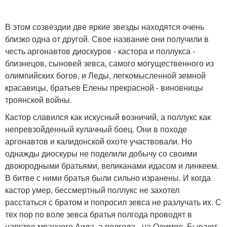
В этом созвездии две яркие звезды находятся очень
близко одна от другой. Свое название они получили в
честь аргонавтов диоскуров - кастора и поллукса -
близнецов, сыновей зевса, самого могущественного из
олимпийских богов, и Леды, легкомысленной земной
красавицы, братьев Елены прекрасной - виновницы
троянской войны.
Кастор славился как искусный возничий, а поллукс как
непревзойденный кулачный боец. Они в походе
аргонавтов и калидонской охоте участвовали. Но
однажды диоскуры не поделили добычу со своими
двоюродными братьями, великанами идасом и линкеем.
В битве с ними братья были сильно изранены. И когда
кастор умер, бессмертный поллукс не захотел
расстаться с братом и попросил зевса не разлучать их. С
тех пор по воле зевса братья полгода проводят в
царстве мрачного Аида, а полгода - на Олимпе. Бывают