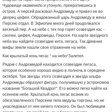
Чудовище окаменело и утонуло, превратившись в
остров. А персей расковал Андромеду и привез ее во
дворец цефея. Обрадованный царь Андромеду в жены
Персею отдал. В Эфиопии много дней продолжался
веселый пир. А на небе с тех пор горят созвездия кас -
сиопеи, цефея, Андромеды, Персея. На карте звездного
неба вы найдете созвездие кита, пегаса. Так древние
мифы земли нашли свое отражение на небе.
Как крылатый конь пегас " на небо"Залетел.
Рядом с Андромедой находится созвездие пегаса,
которое особенно хорошо видно в полночь в середине
октября. Три звезды этого созвездия и звезда альфа
Андромеды образуют фигуру, получившую у астрономов
название "Большой Квадрат". Его можно легко найти на
осеннем небе. Крылатый конь пегас возник из
обезглавленного Персеем тела медузы горгоны, но не
унаследовал от нее ничего плохого. Он был любимцем