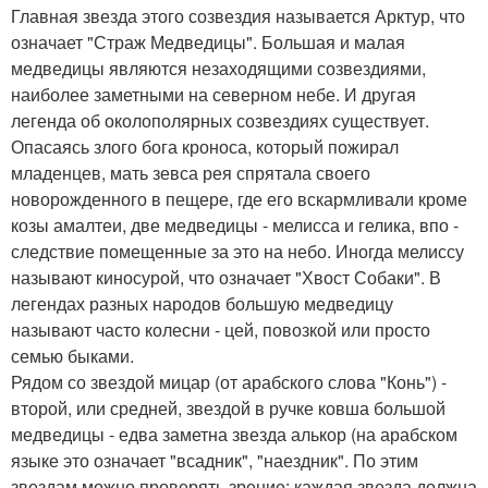
Главная звезда этого созвездия называется Арктур, что
означает "Страж Медведицы". Большая и малая
медведицы являются незаходящими созвездиями,
наиболее заметными на северном небе. И другая
легенда об околополярных созвездиях существует.
Опасаясь злого бога кроноса, который пожирал
младенцев, мать зевса рея спрятала своего
новорожденного в пещере, где его вскармливали кроме
козы амалтеи, две медведицы - мелисса и гелика, впо -
следствие помещенные за это на небо. Иногда мелиссу
называют киносурой, что означает "Хвост Собаки". В
легендах разных народов большую медведицу
называют часто колесни - цей, повозкой или просто
семью быками.
Рядом со звездой мицар (от арабского слова "Конь") -
второй, или средней, звездой в ручке ковша большой
медведицы - едва заметна звезда алькор (на арабском
языке это означает "всадник", "наездник". По этим
звездам можно проверять зрение; каждая звезда должна