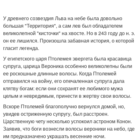
У древнего созвездия Льва на небе была довольно
большая "Территория", а сам лев был обладателем
великолепной "кисточки" на хвосте. Но в 243 году до н. э.
он ее лишился. Произошла забавная история, о которой
гласит легенда.
У египетского царя Птолемея эвергета была красавица
супруга, царица Вероника особенно великолепны были
ее роскошные длинные волосы. Когда Птолемей
отправился на войну, его опечаленная супруга дала
клятву богам: если они сохранят ее любимого мужа
целым и невредимым, принести в жертву свои волосы.
Вскоре Птолемей благополучно вернулся домой, но,
увидев остриженную супругу, был расстроен.
Царственную чету несколько успокоил астроном Конон.
Заявив, что боги вознесли волосы вероники на небо, где
им предназначено украшать весенние ночи.