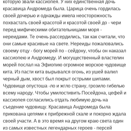
которую звали кассиопея. У них единственная дочь
красавица Андромеда была. Царица очень гордилась
своей дочерью и однажды имела неосторожность
похвастать своей красотой и красотой своей до - чери
перед мифическими обитательницами моря -
нереидами. Те очень рассердились, так как считали, что
они самые красивые на свете. Нереиды пожаловались
своему отцу - богу морей по - сейдону, чтобы он наказал
кассиопею и Андромеду. И могущественный властелин
морей послал на Эфиопию огромное морское чудовище
кита. Из пасти кита вырывался огонь, из ушей валил
черный дым, хвост был покрыт острыми шипами.
Чудовище опустоша -ло и жгло страну, грозило гибелью
всему народу. Чтобы умилостивить Посейдона, цефей и
кассиопея согласились отдать любимую дочь на
съедение чудовищу. Красавица Андромеда была
прикована цепями к прибрежной скале и покорно ждала
своей участи. А в это время на другом краю света один
из самых известных легендарных героев - персей