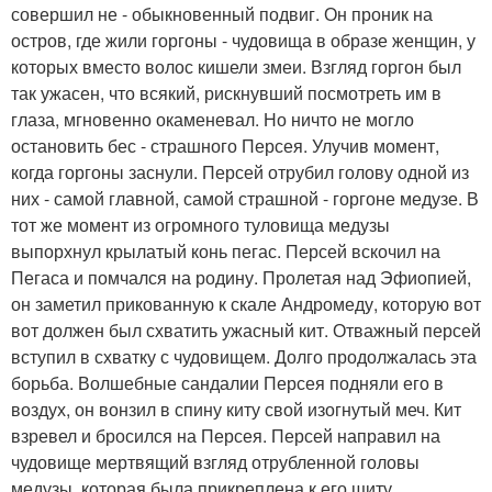
совершил не - обыкновенный подвиг. Он проник на
остров, где жили горгоны - чудовища в образе женщин, у
которых вместо волос кишели змеи. Взгляд горгон был
так ужасен, что всякий, рискнувший посмотреть им в
глаза, мгновенно окаменевал. Но ничто не могло
остановить бес - страшного Персея. Улучив момент,
когда горгоны заснули. Персей отрубил голову одной из
них - самой главной, самой страшной - горгоне медузе. В
тот же момент из огромного туловища медузы
выпорхнул крылатый конь пегас. Персей вскочил на
Пегаса и помчался на родину. Пролетая над Эфиопией,
он заметил прикованную к скале Андромеду, которую вот
вот должен был схватить ужасный кит. Отважный персей
вступил в схватку с чудовищем. Долго продолжалась эта
борьба. Волшебные сандалии Персея подняли его в
воздух, он вонзил в спину киту свой изогнутый меч. Кит
взревел и бросился на Персея. Персей направил на
чудовище мертвящий взгляд отрубленной головы
медузы, которая была прикреплена к его щиту.