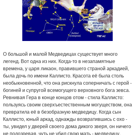
О большой и малой Медведицах существует много
легенд. Вот одна из них. Когда-то в незапамятные
времена, у царя ликаон, правившего страной аркадией,
была дочь по имени Каллисто. Красота её была столь
необыкновенной, что она рискнула соперничать с герой -
богиней и супругой всемогущего верховного бога зевса.
Ревнивая Гера в конце концов отом - стила Каллисто:
пользуясь своим сверхъестественным могуществом, она
превратила её в безобразную медведицу. Когда сын
Каллисто, юный аркад, однажды возвратившись с охо -
ты, увидел у дверей своего дома дикого зверя, он ничего
не подозревая, чуть не убил свою мать - медведицу.