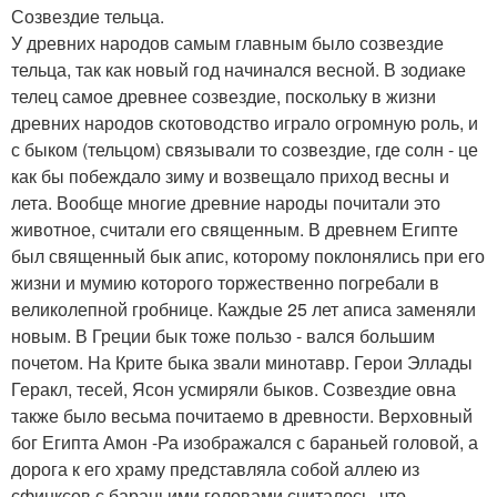
Созвездие тельца.
У древних народов самым главным было созвездие
тельца, так как новый год начинался весной. В зодиаке
телец самое древнее созвездие, поскольку в жизни
древних народов скотоводство играло огромную роль, и
с быком (тельцом) связывали то созвездие, где солн - це
как бы побеждало зиму и возвещало приход весны и
лета. Вообще многие древние народы почитали это
животное, считали его священным. В древнем Египте
был священный бык апис, которому поклонялись при его
жизни и мумию которого торжественно погребали в
великолепной гробнице. Каждые 25 лет аписа заменяли
новым. В Греции бык тоже пользо - вался большим
почетом. На Крите быка звали минотавр. Герои Эллады
Геракл, тесей, Ясон усмиряли быков. Созвездие овна
также было весьма почитаемо в древности. Верховный
бог Египта Амон -Ра изображался с бараньей головой, а
дорога к его храму представляла собой аллею из
сфинксов с бараньими головами считалось, что