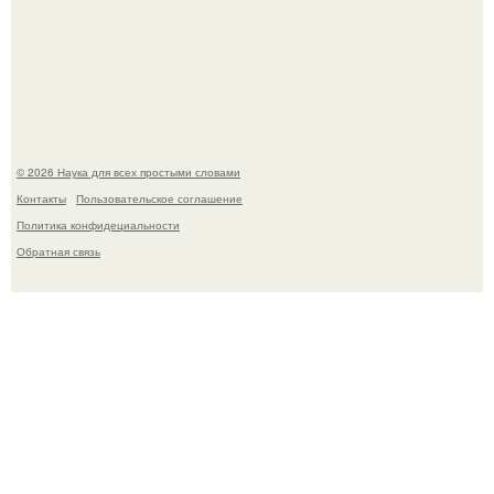
53-Летняя Джоке - одна из многих женщин, которым
помог фонд Spijt van Tattoo, основанный в Роттердаме.
© 2026 Наука для всех простыми словами
Контакты
Пользовательское соглашение
Политика конфидециальности
Обратная связь