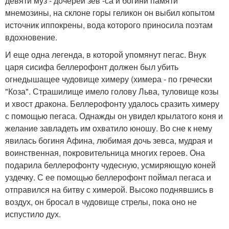
девяти муз - дочерей зев -са и богини памяти
мнемозины, на склоне горы геликон он выбил копытом
источник иппокрены, вода которого приносила поэтам
вдохновение.
И еще одна легенда, в которой упомянут пегас. Внук
царя сисифа беллерофонт должен был убить
огнедышащее чудовище химеру (химера - по гречески
"Коза". Страшилище имело голову Льва, туловище козы
и хвост дракона. Беллерофонту удалось сразить химеру
с помощью пегаса. Однажды он увидел крылатого коня и
желание завладеть им охватило юношу. Во сне к нему
явилась богиня Афина, любимая дочь зевса, мудрая и
воинственная, покровительница многих героев. Она
подарила беллерофонту чудесную, усмиряющую коней
уздечку. С ее помощью беллерофонт поймал пегаса и
отправился на битву с химерой. Высоко поднявшись в
воздух, он бросал в чудовище стрелы, пока оно не
испустило дух.