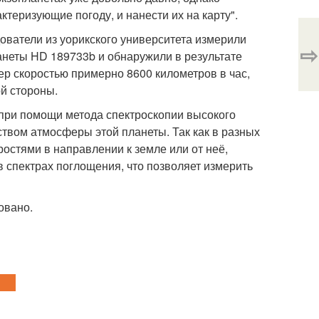
теризующие погоду, и нанести их на карту".
ователи из уорикского университета измерили
⇨
анеты HD 189733b и обнаружили в результате
ер скоростью примерно 8600 километров в час,
й стороны.
при помощи метода спектроскопии высокого
твом атмосферы этой планеты. Так как в разных
остями в направлении к земле или от неё,
 спектрах поглощения, что позволяет измерить
овано.