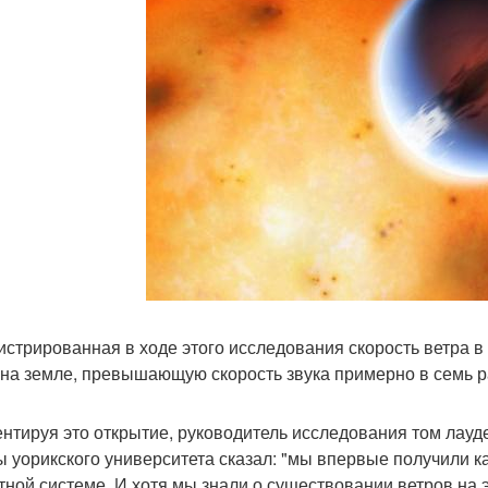
истрированная в ходе этого исследования скорость ветра в
 на земле, превышающую скорость звука примерно в семь р
нтируя это открытие, руководитель исследования том лауд
ы уорикского университета сказал: "мы впервые получили к
тной системе. И хотя мы знали о существовании ветров на 