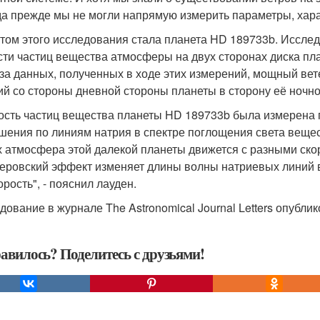
да прежде мы не могли напрямую измерить параметры, харак
том этого исследования стала планета HD 189733b. Исслед
сти частиц вещества атмосферы на двух сторонах диска пл
за данных, полученных в ходе этих измерений, мощный вет
й со стороны дневной стороны планеты в сторону её ночно
ость частиц вещества планеты HD 189733b была измерена 
шения по линиям натрия в спектре поглощения света вещес
х атмосфера этой далекой планеты движется с разными скор
еровский эффект изменяет длины волны натриевых линий в
орость", - пояснил лауден.
дование в журнале The Astronomical Journal Letters опублик
авилось? Поделитесь с друзьями!