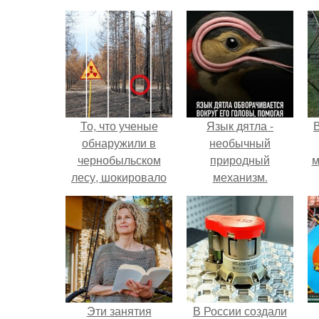
То, что ученые
Язык дятла -
обнаружили в
необычный
чернобыльском
природный
м
лесу, шокировало
механизм.
весь мир!
б
Эти занятия
В России создали