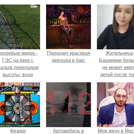
Вихревые микро -
Приходит красивая
Жительница
ГЭС на реке с
девушка в бар:
Башкирии бол
алым перепадом
не может име
высоты: вода
детей после то
закручивается в
как медики сдел
етонной камере и
ей аборт на ше
вращает
месяце
вертикальную
беременности
турбину.
оставили в мат
плаценту.
Физики
Автомобиль в
Mуж жену в Мос