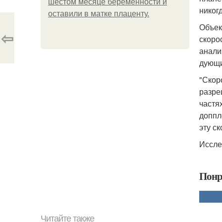
шестом месяце беременности и
никог
оставили в матке плаценту.
Объек
⇦
скоро
анали
дующи
"Скор
разре
частя
доппл
эту ск
Иссле
Понр
Читайте также