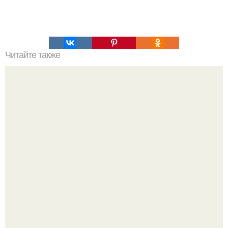
Читайте также
Хотел ли Гитлер смерти славян?