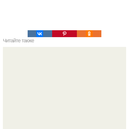
Читайте также
Мобильная сотовая связь это. Самодельный подавитель
мобильной свзяи.