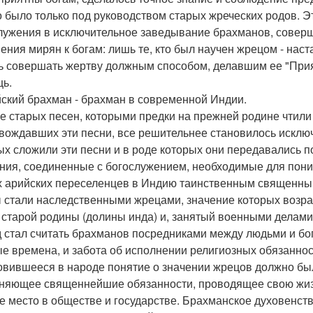
 было только под руководством старых жреческих родов. 
лужения в исключительное заведывание брахманов, сове
ения мирян к богам: лишь те, кто был научен жрецом - наст
ь совершать жертву должным способом, делавшим ее "Прият
ь.
ский брахман - брахман в современной Индии.
е старых песен, которыми предки на прежней родине чтили
вождавших эти песни, все решительнее становилось искл
ых сложили эти песни и в роде которых они передавались п
ния, соединенные с богослужением, необходимые для пони
х арийских переселенцев в Индию таинственным священны
 стали наследственными жрецами, значение которых возрас
 старой родины (долины инда) и, занятый военными делами
 стал считать брахманов посредниками между людьми и бог
е времена, и забота об исполнении религиозных обязанно
овившееся в народе понятие о значении жрецов должно было
няющее священнейшие обязанности, проводящее свою жизн
е место в обществе и государстве. Брахманское духовенств