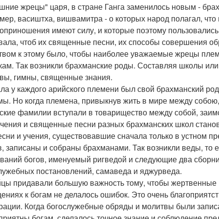
шние жрецы" царя, в стране Ганга заменилось новым - бра
мер, васиштха, вишвамитра - о которых народ полагал, чт
оприношения имеют силу, и которые поэтому пользовалис
вала, чтоб их священные песни, их способы совершения об
твом к этому было, чтобы наиболее уважаемые жрецы пле
кам. Так возникли брахманские роды. Составляя школы ил
вы, гимны, священные знания.
ла у каждого арийского племени был свой брахманский род; 
мы. Но когда племена, привыкнув жить в мире между собою, 
ские фамилии вступали в товарищество между собой, заимс
чения и священные песни разных брахманских школ стано
есни и учения, существовавшие сначала только в устном п
в, записаны и собраны брахманами. Так возникли веды, то 
ваний богов, именуемый ригведой и следующие два сборн
лужебных постановлений, самаведа и яджурведа.
цы придавали большую важность тому, чтобы жертвенные 
ениях к богам не делалось ошибок. Это очень благоприят
рации. Когда богослужебные обряды и молитвы были запис
приятны богам, сделалось точное знание и соблюдение пре