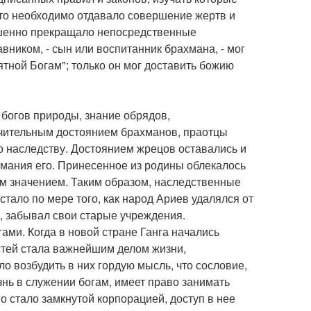
Это необходимо отдавало совершение жертв и
ршенно прекращало непосредственные
авником, - сын или воспитанник брахмана, - мог
ной Богам"; только он мог доставить божию
 богов природы, знание обрядов,
ючительным достоянием брахманов, праотцы
о наследству. Достоянием жрецов оставались и
мания его. Принесенное из родины облекалось
м значением. Таким образом, наследственные
тало по мере того, как народ Ариев удалялся от
, забывал свои старые учреждения.
ами. Когда в новой стране Ганга начались
стей стала важнейшим делом жизни,
 возбудить в них гордую мысль, что сословие,
ь в служении богам, имеет право занимать
о стало замкнутой корпорацией, доступ в нее