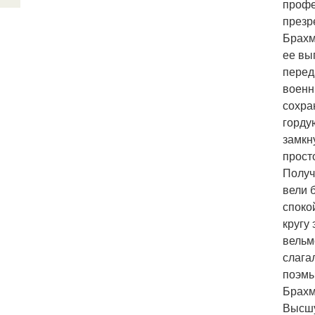
профе
презр
Брахм
ее вы
перед
военн
сохра
горду
замкн
прост
Получ
вели 
споко
кругу
вельм
слага
поэмы
Брахм
Высшу