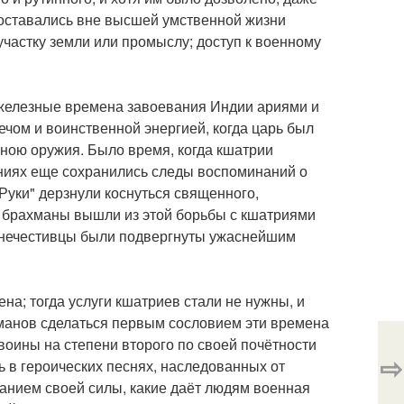
и оставались вне высшей умственной жизни
частку земли или промыслу; доступ к военному
 железные времена завоевания Индии ариями и
ечом и воинственной энергией, когда царь был
аною оружия. Было время, когда кшатрии
ниях еще сохранились следы воспоминаний о
Руки" дерзнули коснуться священного,
о брахманы вышли из этой борьбы с кшатриями
о нечестивцы были подвергнуты ужаснейшим
а; тогда услуги кшатриев стали не нужны, и
манов сделаться первым сословием эти времена
воины на степени второго по своей почётности
⇨
ь в героических песнях, наследованных от
нанием своей силы, какие даёт людям военная