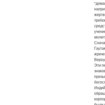
"дома
напри
жертв
требо
средс
учени
молит
Снача
Гаута
жрече
Вероу
Эти п
знако
призы
богос
Индий
обращ
корпо
были 