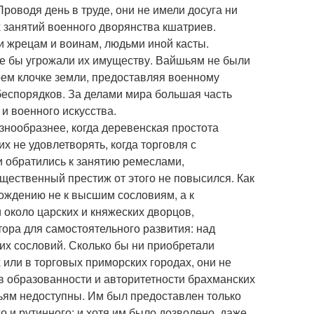
оводя день в труде, они не имели досуга ни
 занятий военного дворянства кшатриев.
 жрецам и воинам, людьми иной касты.
е бы угрожали их имуществу. Вайшьям не были
оем клочке земли, предоставляя военному
беспорядков. За делами мира большая часть
и военного искусства.
азнообразнее, когда деревенская простота
 не удовлетворять, когда торговля с
и обратились к занятию ремеслами,
щественный престиж от этого не повысился. Как
ождению не к высшим сословиям, а к
 около царских и княжеских дворцов,
ора для самостоятельного развития: над
их сословий. Сколько бы ни приобретали
или в торговых приморских городах, они не
 в образованности и авторитетности брахманских
ьям недоступны. Им был предоставлен только
о и рутинного; и хотя им было дозволено, даже