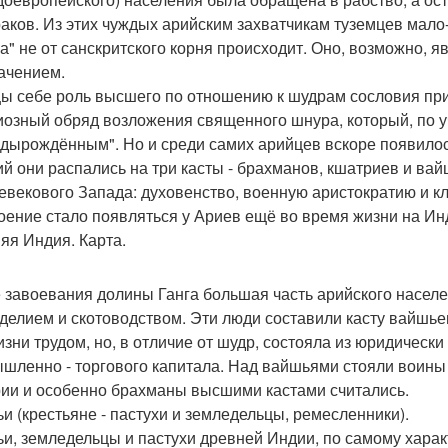
раков. Из этих чуждых арийским захватчикам туземцев мало
а" не от санскритского корня происходит. Оно, возможно, 
ачением.
ы себе роль высшего по отношению к шудрам сословия при
иозный обряд возложения священного шнура, который, по 
дырождённым". Но и среди самих арийцев вскоре появилос
ий они распались на три касты - брахманов, кшатриев и в
евекового Запада: духовенство, военную аристократию и к
оение стало появляться у Ариев ещё во время жизни на Ин
яя Индия. Карта.
 завоевания долины Ганга большая часть арийского населе
делием и скотоводством. Эти люди составили касту вайшьев
изни трудом, но, в отличие от шудр, состояла из юридическ
шленно - торгового капитала. Над вайшьями стояли воины 
ии и особенно брахманы высшими кастами считались.
и (крестьяне - пастухи и земледельцы, ремесленники).
и, земледельцы и пастухи древней Индии, по самому характ