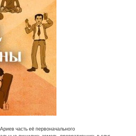
Ариев часть её первоначального
тальные лишились земель, превратившись в слуг