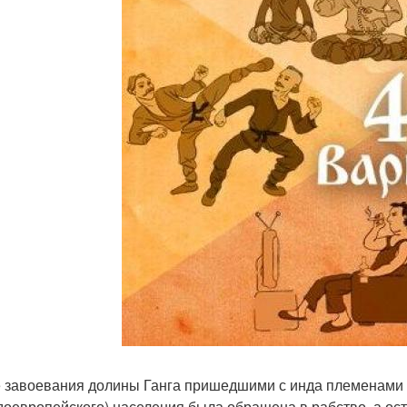
 завоевания долины Ганга пришедшими с инда племенами 
доевропейского) населения была обращена в рабство, а ос