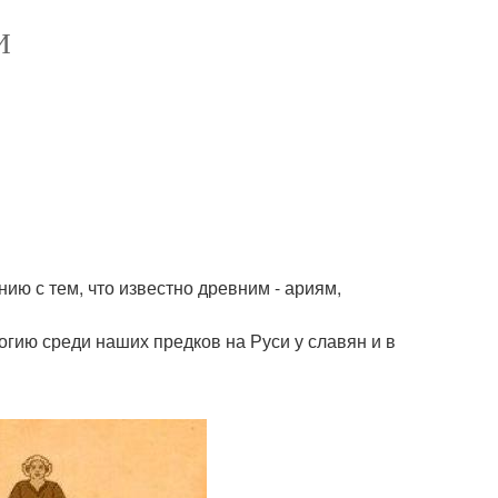
И
ию с тем, что известно древним - ариям,
гию среди наших предков на Руси у славян и в