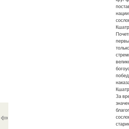
поста
нации
сосло
Кшатр
Почет
первы
тольк
стрем
велик
богоу
побед
наказ
Кшатр
За вр
значе
благо
⇦
сосло
стари