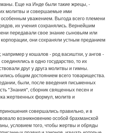
хманы. Еще на Инде были такие жрецы, -
о их молитвы и совершаемые ими
ь особенным уважением. Выгода всего племени
рядов, их учения сохранялись. Вернейшим
мени передавали свое знание сыновьям или
и корпорации, они сохраняли устным преданием
например у кошалов - род васиштхи, у ангов -
соединялись в одно государство, то их
твовали друг у друга молитвы и гимны.
вились общим достоянием всего товарищества.
редании, были, после введения письменных
есть "Знания", сборник священных песен и
ика жертвенных формул, молитв и
приношения совершались правильно, и в
ствовало возникновению особой брахманской
аны, условием того, чтобы жертвы и обряды
дписанных правил и законов, изучать которые