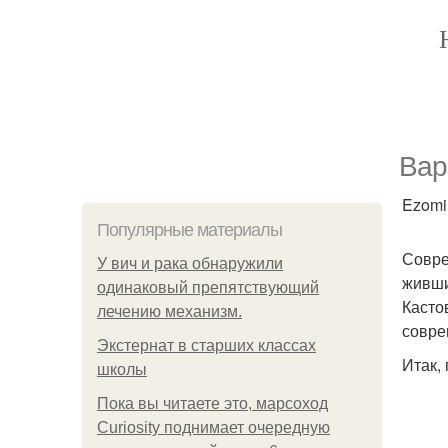
Вар
Ezomir
Популярные материалы
Совре
У вич и рака обнаружили
живши
одинаковый препятствующий
Касто
лечению механизм.
совре
Экстернат в старших классах
Итак, 
школы
Пока вы читаете это, марсоход
Curiosity поднимает очередную