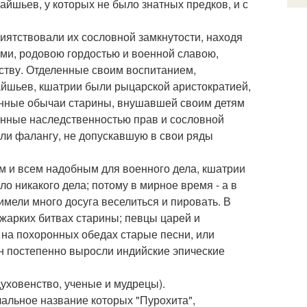
айшьев, у которых не было знатных предков, и с
иятствовали их сословной замкнутости, находя
ями, родовою гордостью и военной славою,
ству. Отделенные своим воспитанием,
айшьев, кшатрии были рыцарской аристократией,
нные обычаи старины, внушавшей своим детям
денные наследственностью прав и сословной
ли фалангу, не допускавшую в свои ряды
м и всем надобным для военного дела, кшатрии
о никакого дела; потому в мирное время - а в
мели много досуга веселиться и пировать. В
 жарких битвах старины; певцы царей и
 на похоронных обедах старые песни, или
ен постепенно выросли индийские эпические
духовенство, ученые и мудрецы).
альное название которых "Пурохита",