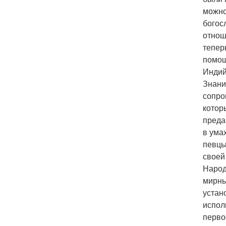
можно
богос
отнош
тепер
помощ
Индий
Знани
сопро
котор
преда
в ума
певцы
своей
Народ
мирны
устан
испол
перво