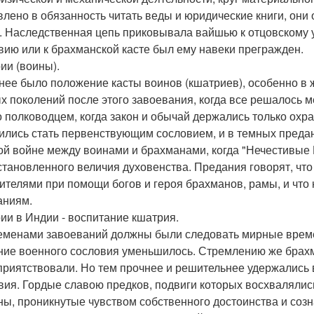
влено в обязанность читать веды и юридические книги, он
. Наследственная цепь приковывала вайшью к отцовскому у
вию или к брахманской касте был ему навеки прегражден.
ии (воины).
нее было положение касты воинов (кшатриев), особенно в
х поколений после этого завоевания, когда все решалось м
о полководцем, когда закон и обычай держались только охр
ились стать первенствующим сословием, и в темных преда
ой войне между воинами и брахманами, когда "Нечестивые 
становленного величия духовенства. Предания говорят, чт
ителями при помощи богов и героя брахманов, рамы, и чт
аниям.
ии в Индии - воспитание кшатрия.
еменами завоеваний должны были следовать мирные времен
ние военного сословия уменьшилось. Стремлению же брах
приятствовали. Но тем прочнее и решительнее удержались 
вия. Гордые славою предков, подвиги которых восхвалялис
ны, проникнутые чувством собственного достоинства и соз