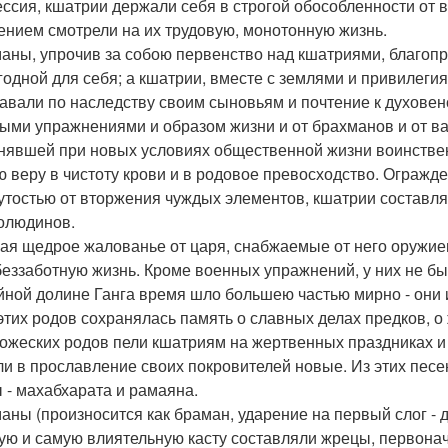
ссия, кшатрии держали себя в строгой обособленности от в
ением смотрели на их трудовую, монотонную жизнь.
аны, упрочив за собою первенство над кшатриями, благопр
годной для себя; а кшатрии, вместе с землями и привилеги
авали по наследству своим сыновьям и почтение к духовен
ыми упражнениями и образом жизни и от брахманов и от в
нявшей при новых условиях общественной жизни воинстве
ю веру в чистоту крови и в родовое превосходство. Ограж
утостью от вторжения чуждых элементов, кшатрии составля
олюдинов.
ая щедрое жалованье от царя, снабжаемые от него оружие
беззаботную жизнь. Кроме военных упражнений, у них не был
йной долине Ганга время шло большею частью мирно - они и
 этих родов сохранялась память о славных делах предков, о
ожеских родов пели кшатриям на жертвенных праздниках и
ли в прославление своих покровителей новые. Из этих пес
 - махабхарата и рамаяна.
аны (произносится как браман, ударение на первый слог - 
ю и самую влиятельную касту составляли жрецы, первонач