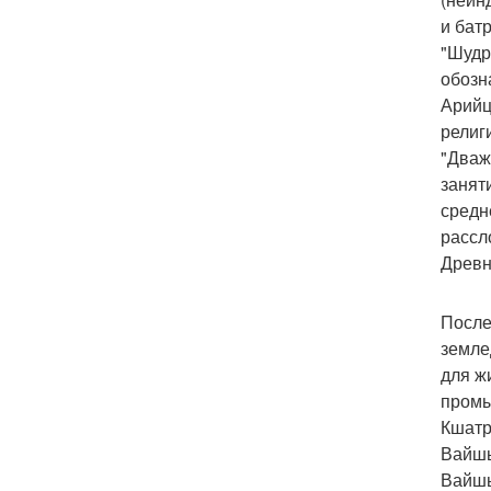
и бат
"Шудр
обозн
Арийц
религ
"Дваж
занят
средн
рассл
Древн
После
земле
для ж
промы
Кшатр
Вайшь
Вайшь