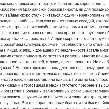
ми сословиями опрятностью и были не так хорошо одеты. Пр
риобретения брахманской образованности, ни для праздных
му вайшьи скоро стали считаться людьми неравноправными
олюдины - вайшьи не имели воинственных соседей, которы
 меч и стрелы; они спокойно жили с женами и детьми на св
вию охранение страны от внешних врагов и от внутренних 
них арийских завоевателей Индии скоро отвыкла от оружия 
, с развитием культуры, формы и потребности быта стали р
ы и пищи, жилищ и домашних принадлежностей стала многих
мцами стала приносить богатство и роскошь, многие вайшь
шленностью, торговлей, отдаче денег в проценты. Но их об
дальной Европе горожане принадлежали по своему происх
онародью, так и в многолюдных городах, возникших в Индии
инство населения составляли вайшьи. Но им не было прост
ленниками и торговцами в Индии тяготело презрение высш
и богатства в больших, великолепных, роскошных столицах 
али никакого соучастия ни в почестях и славе кшатриев, ни
в и ученых. Высшие нравственные блага жизни были вайш
физической и механической деятельности, круг материальног