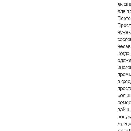
высши
для п
Поэто
Прост
нужны
сосло
недав
Когда
одежд
инозе
промы
в фео
прост
больш
ремес
вайшь
получ
жрецо
круг 