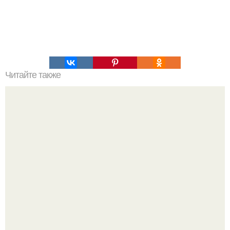
Читайте также
Гора Бойко. Крымская шамбала - гора бойко.