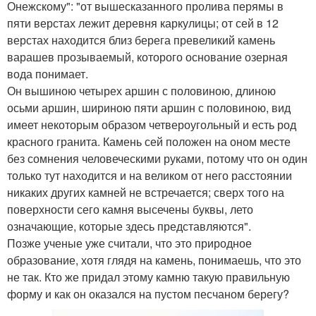
Онежскому": "от вышесказанного пролива перямы в
пяти верстах лежит деревня каркулицы; от сей в 12
верстах находится близ берега превеликий камень
варашев прозываемый, которого основание озерная
вода понимает.
Он вышиною четырех аршин с половиною, длиною
осьми аршин, шириною пяти аршин с половиною, вид
имеет некоторым образом четвероугольный и есть род
красного гранита. Камень сей положен на оном месте
без сомнения человеческими руками, потому что он один
только тут находится и на великом от него расстоянии
никаких других камней не встречается; сверх того на
поверхности сего камня высечены буквы, лето
означающие, которые здесь представляются".
Позже ученые уже считали, что это природное
образование, хотя глядя на камень, понимаешь, что это
не так. Кто же придал этому камню такую правильную
форму и как он оказался на пустом песчаном берегу?