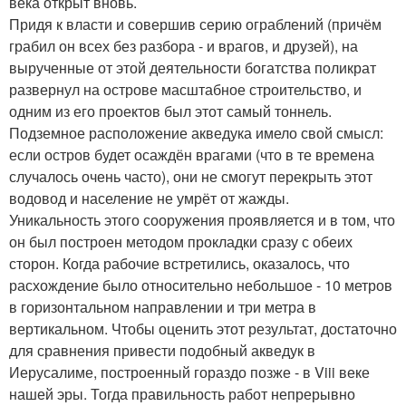
века открыт вновь.
Придя к власти и совершив серию ограблений (причём
грабил он всех без разбора - и врагов, и друзей), на
вырученные от этой деятельности богатства поликрат
развернул на острове масштабное строительство, и
одним из его проектов был этот самый тоннель.
Подземное расположение акведука имело свой смысл:
если остров будет осаждён врагами (что в те времена
случалось очень часто), они не смогут перекрыть этот
водовод и население не умрёт от жажды.
Уникальность этого сооружения проявляется и в том, что
он был построен методом прокладки сразу с обеих
сторон. Когда рабочие встретились, оказалось, что
расхождение было относительно небольшое - 10 метров
в горизонтальном направлении и три метра в
вертикальном. Чтобы оценить этот результат, достаточно
для сравнения привести подобный акведук в
Иерусалиме, построенный гораздо позже - в Viii веке
нашей эры. Тогда правильность работ непрерывно