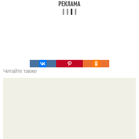
Читайте также
А вы знаете, что солевые повязки творят чудеса?