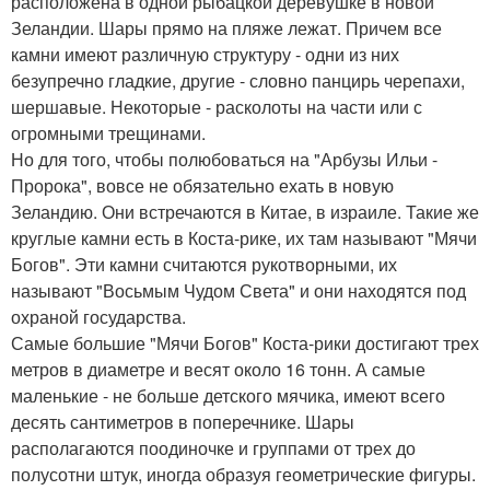
расположена в одной рыбацкой деревушке в новой
Зеландии. Шары прямо на пляже лежат. Причем все
камни имеют различную структуру - одни из них
безупречно гладкие, другие - словно панцирь черепахи,
шершавые. Некоторые - расколоты на части или с
огромными трещинами.
Но для того, чтобы полюбоваться на "Арбузы Ильи -
Пророка", вовсе не обязательно ехать в новую
Зеландию. Они встречаются в Китае, в израиле. Такие же
круглые камни есть в Коста-рике, их там называют "Мячи
Богов". Эти камни считаются рукотворными, их
называют "Восьмым Чудом Света" и они находятся под
охраной государства.
Самые большие "Мячи Богов" Коста-рики достигают трех
метров в диаметре и весят около 16 тонн. А самые
маленькие - не больше детского мячика, имеют всего
десять сантиметров в поперечнике. Шары
располагаются поодиночке и группами от трех до
полусотни штук, иногда образуя геометрические фигуры.