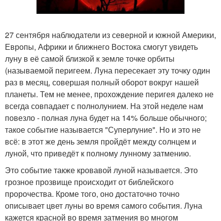
27 сентября наблюдатели из северной и южной Америки,
Европы, Африки и ближнего Востока смогут увидеть
луну в её самой близкой к земле точке орбиты
(называемой перигеем. Луна пересекает эту точку один
раз в месяц, совершая полный оборот вокруг нашей
планеты. Тем не менее, прохождение перигея далеко не
всегда совпадает с полнолунием. На этой неделе нам
повезло - полная луна будет на 14% больше обычного;
такое событие называется "Суперлуние". Но и это не
всё: в этот же день земля пройдёт между солнцем и
луной, что приведёт к полному лунному затмению.
Это событие также кровавой луной называется. Это
грозное прозвище происходит от библейского
пророчества. Кроме того, оно достаточно точно
описывает цвет луны во время самого события. Луна
кажется красной во время затмения во многом