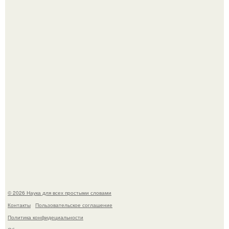
Mуж жену в Москве из-за ревности зарезал.
Мистические тайны кельнского собора.
© 2026 Наука для всех простыми словами
Контакты
Пользовательское соглашение
Политика конфидециальности