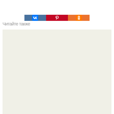
Читайте также
Наука Что это простыми словами. Что такое
антиматерия?