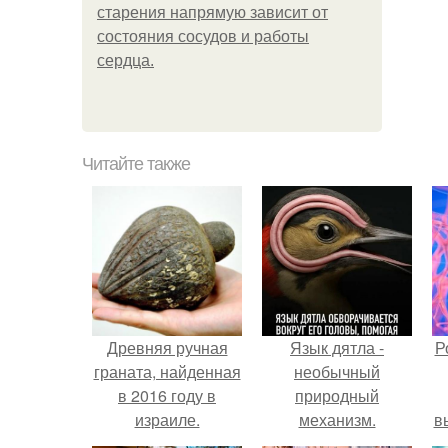
старения напрямую зависит от
состояния сосудов и работы
сердца.
Читайте также
Древняя ручная
Язык дятла -
Р
граната, найденная
необычный
в 2016 году в
природный
израиле.
механизм.
в
с