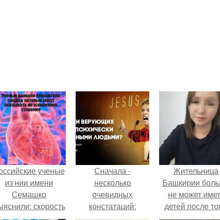
оссийские ученые
Сначала -
Жительница
из нии имени
несколько
Башкирии бол
Семашко
очевидных
не может име
ыяснили: скорость
констатаций:
детей после то
тарения напрямую
как медики сдел