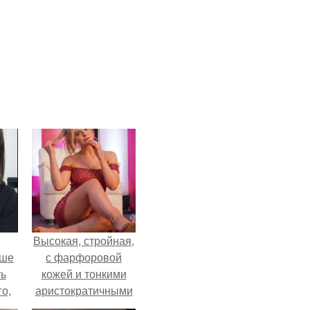
Высокая, стройная,
ьше
с фарфоровой
ть
кожей и тонкими
го,
аристократичными
али
чертами, эль