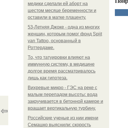
Понр
медики сделали ей аборт на
шестом месяце беременности и
оставили в матке плаценту.
53-Летняя Джоке - одна из многих
женщин, которым помог фонд Spijt
van Tattoo, основанный в
Роттердаме.
То, что татуировки влияют на
иммунную систему, в медицине
долгое время рассматривалось
лишь как гипотеза.
Вихревые микро - ГЭС на реке с
малым перепадом высоты: вода
закручивается в бетонной камере и
⇦
вращает вертикальную турбину.
Российские ученые из нии имени
Семашко выяснили: скорость