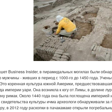
ишет Business Insider, в пирамидальных могилах были обна
о мужчины - живших в период с 1000-го до 1450 года. Учен
 Это коренная культура южной Америки, предшествовавшая
да империи уари. Она возникла к югу от Лимы, в долине лур
ину римак. Около 1440 года она была поглощена империей 
 свидетельства культуры ичма археологи обнаруживали за 
ру, в 2012 году раскопки в пачакамаке открыли погребал