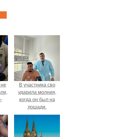
 не
В участника сво
оли,
ударила молния,
-
когда он был на
лошади.