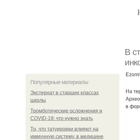
В с
инк
Ezomir
Популярные материалы
На те
Экстернат в старших классах
Архео
школы
в фор
Тромботические осложнения и
COVID-19: что нужно знать
То, что татуировки влияют на
иммунную систему, в медицине