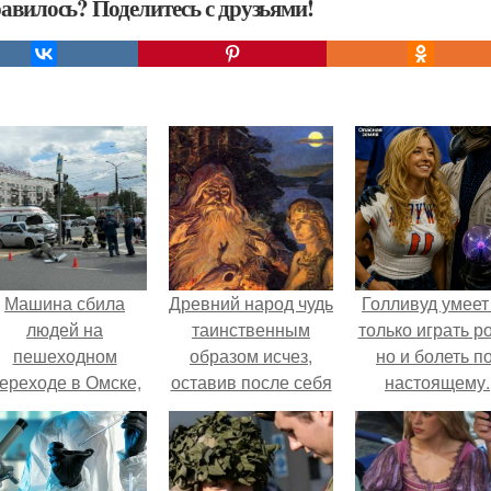
авилось? Поделитесь с друзьями!
Машина сбила
Древний народ чудь
Голливуд умеет
людей на
таинственным
только играть р
пешеходном
образом исчез,
но и болеть по
ереходе в Омске,
оставив после себя
настоящему.
пострадали 8
топонимы и клады.
человек.