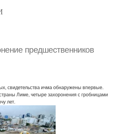
И
онение предшественников
ых, свидетельства ичма обнаружены впервые.
 страны Лиме, четыре захоронения с гробницами
чу лет.