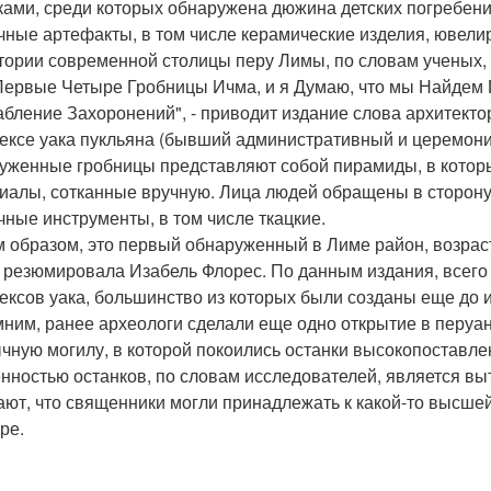
ками, среди которых обнаружена дюжина детских погребени
чные артефакты, в том числе керамические изделия, ювели
тории современной столицы перу Лимы, по словам ученых,
Первые Четыре Гробницы Ичма, и я Думаю, что мы Найдем 
абление Захоронений", - приводит издание слова архитект
ексе уака пукльяна (бывший административный и церемон
уженные гробницы представляют собой пирамиды, в которы
иалы, сотканные вручную. Лица людей обращены в сторону
чные инструменты, в том числе ткацкие.
м образом, это первый обнаруженный в Лиме район, возраст 
 - резюмировала Изабель Флорес. По данным издания, всег
ексов уака, большинство из которых были созданы еще до 
ним, ранее археологи сделали еще одно открытие в перуа
чную могилу, в которой покоились останки высокопоставле
нностью останков, по словам исследователей, является в
ают, что священники могли принадлежать к какой-то высше
ре.