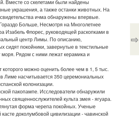
й. Вместе со скелетами были найдены
рные украшения, а также останки животных. На
 свидетельства ичма обнаружены впервые.
Гораздо Больше, Несмотря на Многолетнее
ора Изабель Флорес, руководящей раскопками в
⇨
иальный центр Лимы. По описанию,
х сидят покойники, завернутые в текстильные
 моря. Рядом с ними лежат керамика и
которого можно оценить более чем в 1, 5 тыс.
о в Лиме насчитывается 350 церемониальных
испанской колонизации.
нской пакопампе. Исследователи обнаружили
нных священнослужителей культа змея - ягуара.
ытянутая форма черепа покойных. Ученые
й касте доколумбовой цивилизации - чавинской