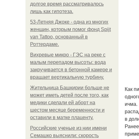
долгое время рассматривалось
лишь как гипотеза.
53-Летняя Джоке - одна из многих
женщин, которым помог фонд Spijt
van Tattoo, основанный в
Роттердаме.
Вихревые микро - ГЭС на реке с
малым перепадом высоты: вода
закручивается в бетонной камере и
вращает вертикальную турбину.
Жительница Башкирии больше не
Как п
может иметь детей после того, как
одног
медики сделали ей аборт на
ичма.
шестом месяце беременности и
распа
оставили в матке плаценту.
в дол
Ранее
Российские ученые из нии имени
приме
Семашко выяснили: скорость