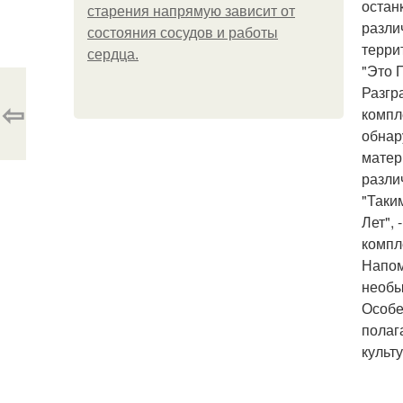
остан
старения напрямую зависит от
разли
состояния сосудов и работы
терри
сердца.
"Это 
Разгр
⇦
компл
обнар
матер
разли
"Таки
Лет",
компл
Напом
необы
Особе
полаг
культу