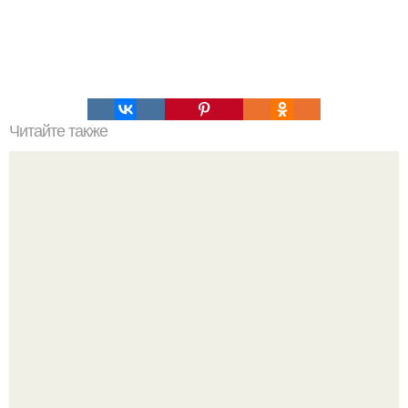
Читайте также
В Кузбассе врачи спасли женщину, впавшую в кому
после операции.