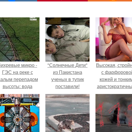
Вихревые микро -
"Солнечные Дети"
Высокая, стройн
ГЭС на реке с
из Пакистана
с фарфорово
алым перепадом
ученых в тупик
кожей и тонки
высоты: вода
поставили!
аристократичн
закручивается в
чертами, эль
етонной камере и
выглядит так, б
вращает
сошла с полот
вертикальную
художника.
турбину.