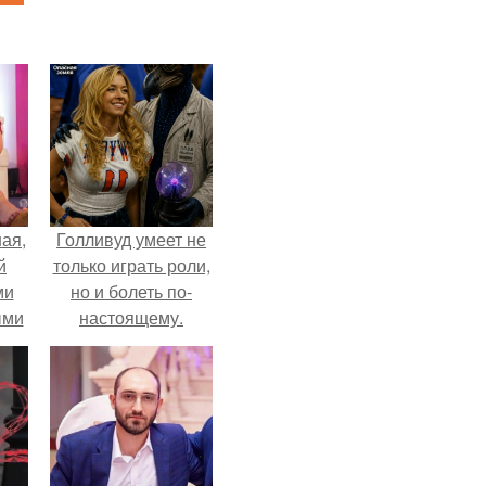
ая,
Голливуд умеет не
й
только играть роли,
ми
но и болеть по-
ыми
настоящему.
удто
на