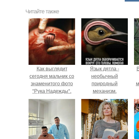
Читайте также
Как выглядит
Язык дятла -
сегодня мальчик со
необычный
знаменитого фото
природный
м
"Рука Надежды".
механизм.
б