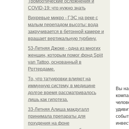
Тромботические осложнения и
COVID-19: что нужно знать
Вихревые микро - ГЭС на реке с
малым перепадом высоты: вода
закручивается в бетонной камере и
вращает вертикальную турбину.
53-Летняя Джоке - одна из многих
женщин, которым помог фонд Spijt
van Tattoo, основанный в
Роттердаме.
То, что татуировки влияют на
иммунную систему, в медицине
Вы на
долгое время рассматривалось
компа
лишь как гипотеза.
челов
удиви
33-Летняя Алиша макдугалл
событ
принимала препараты для
инвес
похудения на фоне