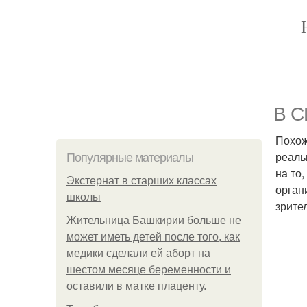
В С
Похож
реаль
Популярные материалы
на то
Экстернат в старших классах
орган
школы
зрите
Жительница Башкирии больше не
может иметь детей после того, как
медики сделали ей аборт на
шестом месяце беременности и
оставили в матке плаценту.