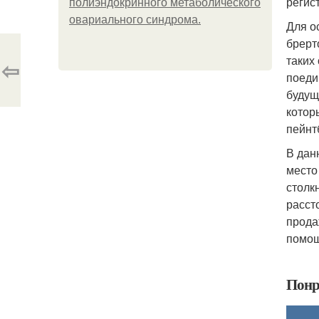
регис
полиэндокринного метаболического
овариального синдрома.
Для о
брерт
таких
⇦
поеди
будущ
котор
пейнт
В дан
место
столк
расст
прода
помощ
Понр