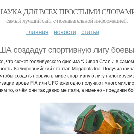
НАУКА ДЛЯ ВСЕХ ПРОСТЫМИ СЛОВАМ
самый лучший сайт c познавательной информацией.
главная
новости
статьи
ША создадут спортивную лигу боевы
е, что сюжет голливудского фильма "Живая Сталь" в само
ность. Калифорнийский стартап Megabots Inc. Получил фин
, чтобы создать первую в мире спортивную лигу пилотируе
изации вроде FIA или UFC ежегодно получают многомиллио
лям то, о чём они так давно мечтали, а именно - поединки 