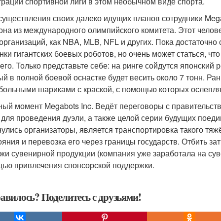
трации спортивной лиги в этом необычном виде спорта.
существления своих далеко идущих планов сотрудники Meg
она из международного олимпийского комитета. Этот челов
 организаций, как NBA, MLB, NFL и других. Пока достаточно 
нки гигантских боевых роботов, но очень может статься, что
его. Только представьте себе: на ринге сойдутся японский 
ый в полной боевой оснастке будет весить около 7 тонн. Ран
больными шариками с краской, с помощью которых ослеплял
ный момент Megabots Inc. Ведёт переговоры с правительств
 для проведения дуэли, а также целой серии будущих поеди
нулись организаторы, является транспортировка такого тяжё
ояния и перевозка его через границы государств. Отбить за
жи сувенирной продукции (компания уже заработала на сув
ью привлечения спонсорской поддержки.
авилось? Поделитесь с друзьями!